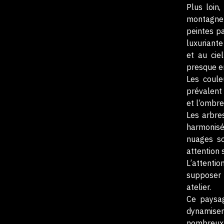
Plus loin,
montagneu
peintes pa
luxuriante
et au cie
presque e
Les coule
prévalent 
et l’ombre
Les arbres
harmonisé
nuages so
attention 
L’attenti
supposer u
atelier.
Ce paysag
dynamisen
nombreux p