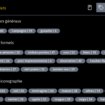
tats
urs généraux
 40
Campagne | 19
gouache | 4
 formels
e aérienne | 20
ombres portées | 47
rose | 52
blanc | 91
horizontalité | 16
post-impressionnisme | 6
observation | 40
touches flu
brantes | 17
vert prairie | 31
lumière vive | 29
 iconographie
 121
ciel | 34
montagnes | 64
maison | 28
arbres | 74
sentier | 25
cyprès | 12
nuages | 28
neige | 14
har