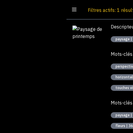
Filtres actifs: 1 résul
Descripte
paysage |
Mots-clés
perspectiv
touches vi
Mots-clés
paysage |
fleurs | 36