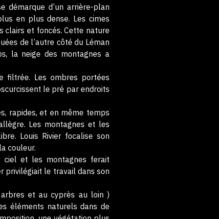
 se démarque d’un arrière-plan
plus en plus dense. Les cimes
 clairs et foncés. Cette nature
ituées de l’autre côté du Léman
mps, la neige des montagnes a
 filtrée. Les ombres portées
bscurcissent le pré par endroits
ves, rapides, et en même temps
 allègre. Les montagnes et les
re. Louis Rivier focalise son
la couleur.
 ciel et les montagnes ferait
 privilégiait le travail dans son
arbres et au cyprès au loin )
des éléments naturels dans de
omposition, une végétation plus