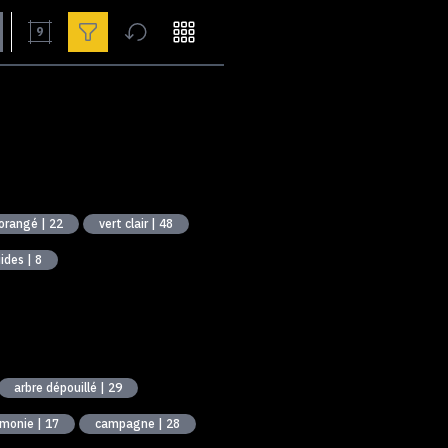
9
orangé | 22
vert clair | 48
ides | 8
arbre dépouillé | 29
monie | 17
campagne | 28