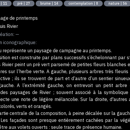
 | 11
pré | 27
brume | 14
contemplation | 8
nature | 56
age de printemps
uis Rivier
éation: —
n iconographique:
u représente un paysage de campagne au printemps.
tion est construite par plans successifs s’échelonnant par s
s Rivier peint un pré vert parsemé de petites fleurs blanches 
es sur l’herbe verte. A gauche, plusieurs arbres très fleuris 
tive ; ils se trouvent de part et d’autre d’un sentier sinue
gauche. A l’extrémité gauche, on entrevoit un petit arbre d
 des paysages de Rivier ; souvent associé à la symbolique 
njecte une note de légère mélancolie. Sur la droite, d'autres
olorés, verts et orangés.
rtie centrale de la composition, à peine décalée sur la gauch
 Les façades sont presque entièrement cachées par la végét
être aux volets ouverts : seule trace de présence humaine.