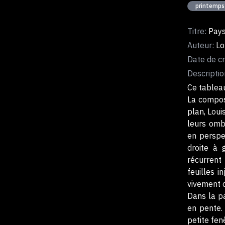
printemps
Titre:
Pays
Auteur:
Lo
Date de cr
Descriptio
Ce tablea
La composi
plan, Loui
leurs ombr
en perspec
droite à 
récurrent
feuilles i
vivement c
Dans la pa
en pente.
petite fen