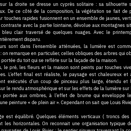
 sur la droite se dresse un cyprès solitaire : sa silhouette
x. De ce côté de la composition, la végétation se fait de 
r touches rapides fusionnent en un ensemble de jaunes, verts
 contraste avec la partie lointaine, dévolue aux montagnes s
l bleu clair traversé de quelques nuages. Avec le printe
ntièrement disparu.
urs sont dans l’ensemble atténuées, la lumière est comme
: on remarque en particulier, celles obliques des arbres qui o
 portée du toit qui se reflète sur la façade de la maison.
, le pré, les fleurs et la maison sont peints par touches vi
es. L’effet final est réaliste, le paysage est chaleureux et
nt exécutés d’un coup de pinceau plus large, étendu et lib
sur le rendu atmosphérique et sur les effets de la lumière sur 
on portée aux ombres, à l’effet de brume qui enveloppe le
ne peinture « de plein air ». Cependant on sait que Louis Rivier
e est équilibré. Quelques éléments verticaux ( troncs des 
t les horizontales. On reconnait une organisation typique 
aysages de Louis Rivier : le sentier sinueux traversant la c