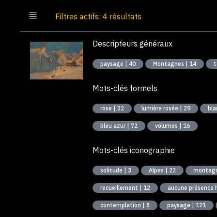
Filtres actifs: 4 résultats
Descripteurs généraux
paysage | 40
Montagnes | 14
t
Mots-clés formels
rose | 52
lumière rosée | 29
bla
bleu azur | 72
volumes | 16
Mots-clés iconographie
solitude | 3
Alpes | 22
recueillement | 12
aucune présence 
contemplation | 8
paysage | 121