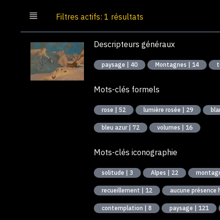
Filtres actifs: 1 résultats
Descripteurs généraux
paysage | 40
Montagnes | 14
t
Mots-clés formels
rose | 52
lumière rosée | 29
bla
bleu azur | 72
volumes | 16
Mots-clés iconographie
solitude | 3
Alpes | 22
recueillement | 12
aucune présence 
contemplation | 8
paysage | 121