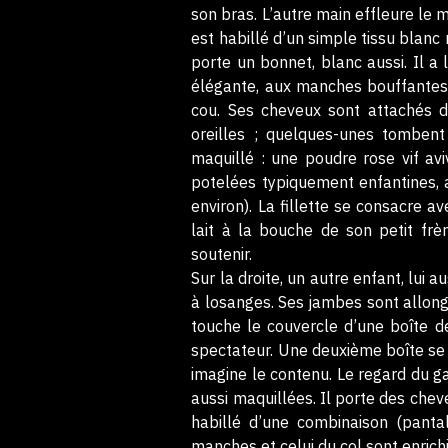
son bras. L’autre main effleure le m
est habillé d’un simple tissu blanc 
porte un bonnet, blanc aussi. Il a l
élégante, aux manches bouffantes 
cou. Ses cheveux sont attachés 
oreilles ; quelques-unes tombent
maquillé : une poudre rose vif avi
potelées typiquement enfantines, a
environ). La fillette se consacre a
lait à la bouche de son petit frè
soutenir.
Sur la droite, un autre enfant, lui a
à losanges. Ses jambes sont allongé
touche le couvercle d’une boîte de
spectateur. Une deuxième boîte se t
imagine le contenu. Le regard du ga
aussi maquillées. Il porte des chev
habillé d’une combinaison (panta
manches et celui du col sont enrich