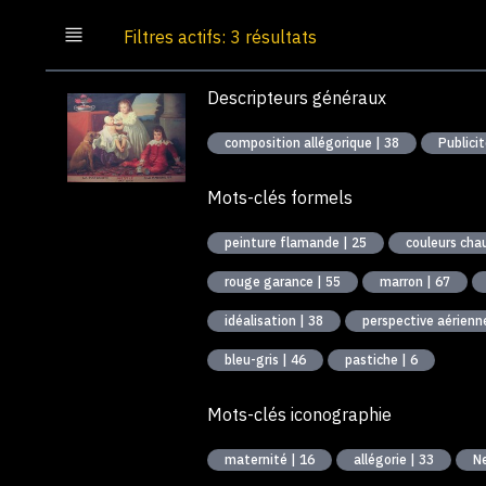
Filtres actifs: 3 résultats
Descripteurs généraux
composition allégorique | 38
Publici
Mots-clés formels
peinture flamande | 25
couleurs cha
rouge garance | 55
marron | 67
idéalisation | 38
perspective aérienn
bleu-gris | 46
pastiche | 6
Mots-clés iconographie
maternité | 16
allégorie | 33
Ne