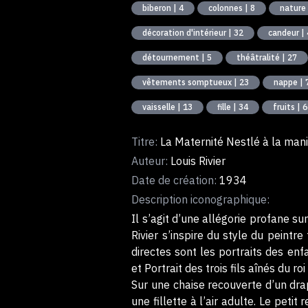
biberon | 4
colonnes | 8
nature
décoration d'intérieur | 32
candeur | 
détournement | 5
théâtralité | 27
vêtements somptueux | 23
nappe | 
vaisselle | 13
fille | 34
fruits | 6
Titre:
La Maternité Nestlé à la man
Auteur:
Louis Rivier
Date de création:
1934
Description iconographique:
Il s’agit d’une allégorie profane su
Rivier s’inspire du style du peintr
directes sont les portraits des en
et Portrait des trois fils aînés du r
Sur une chaise recouverte d’un drap
une fillette à l’air adulte. Le peti