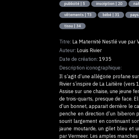
publicité | 5
inscription | 20
nat
vêtements | 73
bébé | 31
pays
tissu | 34
Titre:
La Maternité Nestlé vue par
Auteur:
Louis Rivier
Date de création:
1935
Description iconographique:
Il s’agit d’une allégorie profane su
Rivier s’inspire de La Laitière (
Assise sur une chaise, une jeune fem
de trois-quarts, presque de face. El
d’un bonnet, apparait derrière le ca
penche en direction d’un biberon p
sourit largement en continuant son 
jaune moutarde, un gilet bleu et u
par Vermeer. Les amples manches d