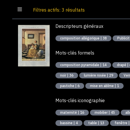
Filtres actifs: 3 résultats
Descripteurs généraux
composition allégorique | 38
Publici
Mots-clés formels
composition pyramidale | 14
drapé |
noir | 36
lumière rosée | 29
Ver
pastiche | 6
mise en abîme | 1
Mots-clés iconographie
maternité | 16
mobilier | 45
al
bassine | 4
table | 13
fenêtre |