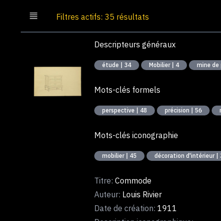
Filtres actifs: 35 résultats
Descripteurs généraux
étude | 34
Mobilier | 4
mine de 
Mots-clés formels
perspective | 48
précision | 56
Mots-clés iconographie
mobilier | 45
décoration d'intérieur |
Titre:
Commode
Auteur:
Louis Rivier
Date de création:
1911