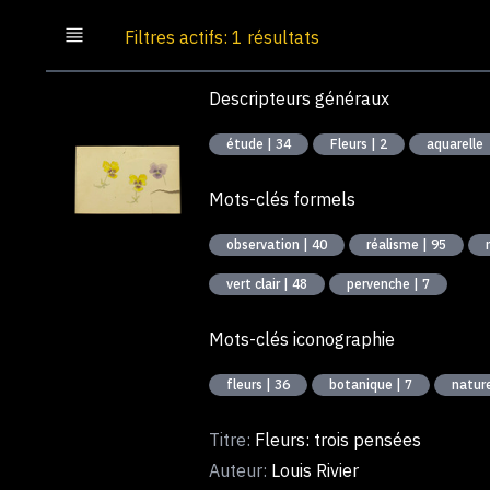
Filtres actifs: 1 résultats
Descripteurs généraux
étude | 34
Fleurs | 2
aquarelle
Mots-clés formels
observation | 40
réalisme | 95
vert clair | 48
pervenche | 7
Mots-clés iconographie
fleurs | 36
botanique | 7
nature
Titre:
Fleurs: trois pensées
Auteur:
Louis Rivier