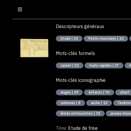
Descripteurs généraux
étude | 34
Petits musiciens | 14
Mots-clés formels
carnet | 50
traits rapides | 37
Mots-clés iconographie
anges | 19
enfants | 76
chant 
colonnes | 8
arche | 13
fenêtre
lèvres entrouvertes | 34
jeunes music
Titre:
Etude de frise