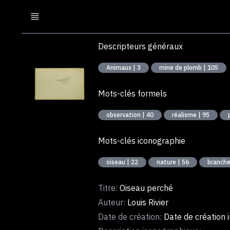
Descripteurs généraux
Animaux | 3
mine de plomb | 105
Mots-clés formels
observation | 40
réalisme | 95
Mots-clés iconographie
oiseau | 22
nature | 56
branche
Titre:
Oiseau perché
Auteur:
Louis Rivier
Date de création:
Date de création 