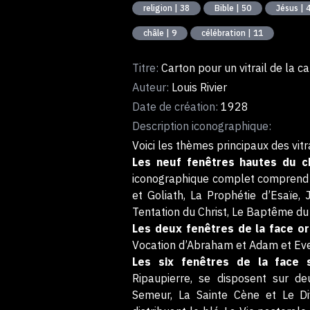
religion | 38
Bible | 50
Jésus | 
châle | 9
célébration | 11
Titre:
Carton pour un vitrail de la 
Auteur:
Louis Rivier
Date de création:
1928
Description iconographique:
Voici les thèmes principaux des vit
Les neuf fenêtres hautes du 
iconographique complet comprend : 
et Goliath, La Prophétie d’Esaïe, J
Tentation du Christ, Le Baptême du C
Les deux fenêtres de la face or
Vocation d’Abraham et Adam et Eve
Les six fenêtres de la face s
Ripaupierre, se disposent sur de
Semeur, La Sainte Cène et Le Divi