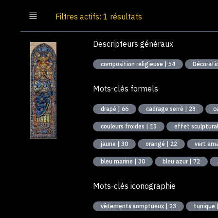
Filtres actifs: 1 résultats
Descripteurs généraux
composition religieuse | 54
Mots-clés formels
drapé | 66
cadrage serré | 28
c
couleurs froides | 15
effet sculptural
jaune | 30
orangé | 22
vert am
bleu marine | 30
bleu azur | 72
Mots-clés iconographie
vêtements somptueux | 23
tunique 