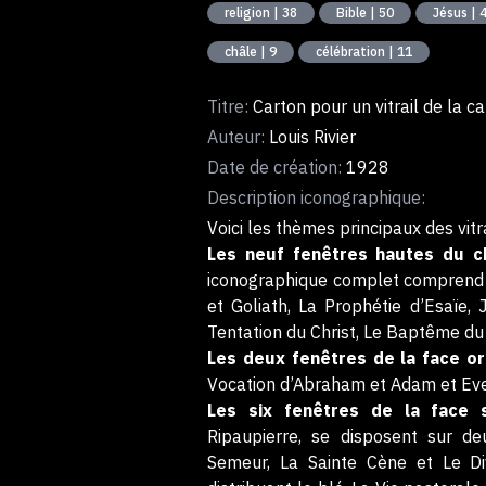
religion | 38
Bible | 50
Jésus | 
châle | 9
célébration | 11
Titre:
Carton pour un vitrail de la 
Auteur:
Louis Rivier
Date de création:
1928
Description iconographique:
Voici les thèmes principaux des vit
Les neuf fenêtres hautes du 
iconographique complet comprend : 
et Goliath, La Prophétie d’Esaïe, J
Tentation du Christ, Le Baptême du C
Les deux fenêtres de la face or
Vocation d’Abraham et Adam et Eve
Les six fenêtres de la face s
Ripaupierre, se disposent sur de
Semeur, La Sainte Cène et Le Divi