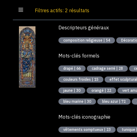
Filtres actifs: 2 résultats
Descripteurs généraux
composition religieuse | 54
Mots-clés formels
drapé | 66
cadrage serré | 28
c
couleurs froides | 15
effet sculptural
jaune | 30
orangé | 22
vert am
bleu marine | 30
bleu azur | 72
Mots-clés iconographie
vêtements somptueux | 23
tunique 