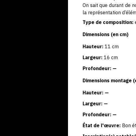
On sait que durant de n
la représentation d’élém
Type de composition:
Dimensions (en cm)
Hauteur:
11 cm
Largeur:
16 cm
Profondeur: —
Dimensions montage (
Hauteur: —
Largeur: —
Profondeur: —
État de l'œuvre:
Bon ét