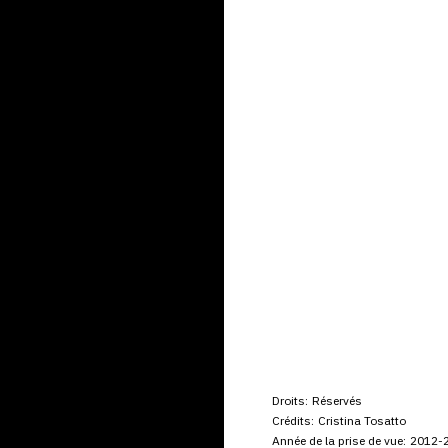
Droits:
Réservés
Crédits:
Cristina Tosatto
Année de la prise de vue:
2012-