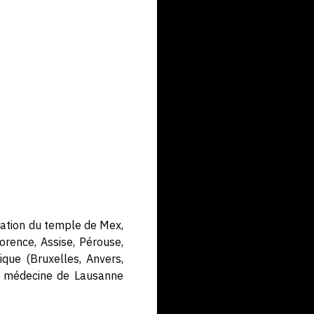
oration du temple de Mex,
orence, Assise, Pérouse,
ique (Bruxelles, Anvers,
de médecine de Lausanne