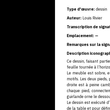
Type d'œuvre:
dessin
Auteur:
Louis Rivier
Transcription de signa
Emplacement: —
Remarques sur la sign
Description iconograp
Ce dessin, faisant part
feuille tournée à l’horiz
Le meuble est sobre, e
motifs. Les deux pieds, 
droite est à peine camb
chaque pied, connecten
guirlande orne le desso
Le dessin est exécuté d’
de la table et pour défi