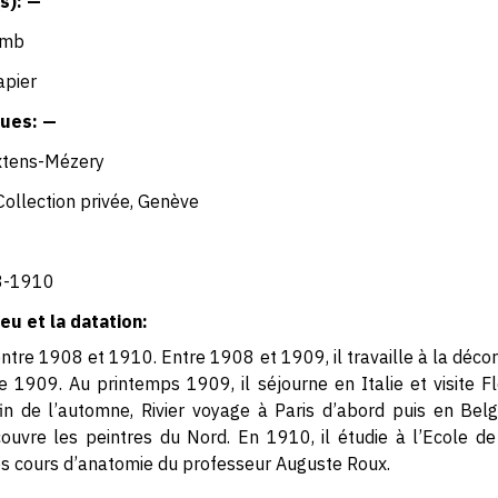
s): —
omb
apier
ues: —
xtens-Mézery
Collection privée, Genève
8-1910
eu et la datation:
entre 1908 et 1910. Entre 1908 et 1909, il travaille à la déc
1909. Au printemps 1909, il séjourne en Italie et visite Fl
in de l’automne, Rivier voyage à Paris d’abord puis en Belg
couvre les peintres du Nord. En 1910, il étudie à l’Ecole 
les cours d’anatomie du professeur Auguste Roux.