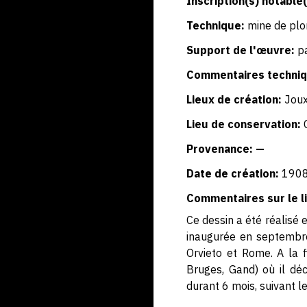
Inscription(s) notable(
Technique:
mine de pl
Support de l'œuvre:
p
Commentaires techniq
Lieux de création:
Jou
Lieu de conservation:
Provenance: —
Date de création:
190
Commentaires sur le li
Ce dessin a été réalisé 
inaugurée en septembre 
Orvieto et Rome. A la f
Bruges, Gand) où il dé
durant 6 mois, suivant 