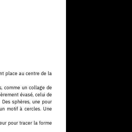
nt place au centre de la
es, comme un collage de
égèrement évasé, celui de
s. Des sphères, une pour
un motif à cercles. Une
teur pour tracer la forme