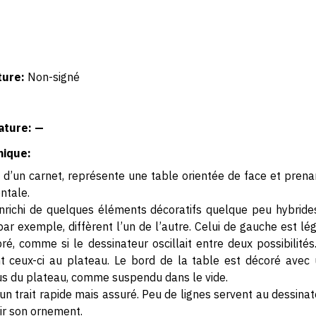
ture:
Non-signé
ature: —
hique:
ie d’un carnet, représente une table orientée de face et prena
ontale.
nrichi de quelques éléments décoratifs quelque peu hybrid
par exemple, diffèrent l’un de l’autre. Celui de gauche est l
ré, comme si le dessinateur oscillait entre deux possibilité
t ceux-ci au plateau. Le bord de la table est décoré avec 
us du plateau, comme suspendu dans le vide.
un trait rapide mais assuré. Peu de lignes servent au dessina
nir son ornement.