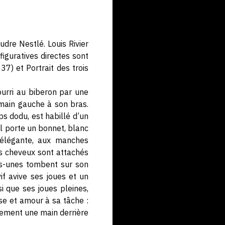
udre Nestlé. Louis Rivier
iguratives directes sont
7) et Portrait des trois
ourri au biberon par une
a main gauche à son bras.
ps dodu, est habillé d’un
Il porte un bonnet, blanc
he élégante, aux manches
es cheveux sont attachés
es-unes tombent sur son
if avive ses joues et un
i que ses joues pleines,
se et amour à sa tâche :
atement une main derrière