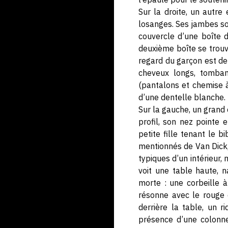
Sur la droite, un autre 
losanges. Ses jambes son
couvercle d’une boîte d
deuxième boîte se trouve
regard du garçon est de 
cheveux longs, tomban
(pantalons et chemise à
d’une dentelle blanche.
Sur la gauche, un grand 
profil, son nez pointe 
petite fille tenant le 
mentionnés de Van Dick, 
typiques d’un intérieur,
voit une table haute, 
morte : une corbeille à
résonne avec le rouge d
derrière la table, un 
présence d’une colonne 