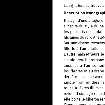
La signature se trouve s
Description iconograp
Il s’agit d’une allégori
s’inspire du style du p
les portraits des enfan
fils aînés du roi d’Angle
Sur une chaise recouver
fillette à l’air adulte.
L’autre main effleure le
simple tissu blanc noué 
aussi. Il a l’air conte
bouffantes et au drapé 
derrière la nuque avec
ample front en dessinan
rouge à lèvres illumine
révèlent son âge (une d
elle porte le biberon re
l’épaule pour le soutenir