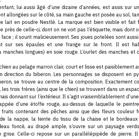
enfant, lui aussi âgé d’une dizaine d’années, est assis sur u
t allongées sur le côté, sa main gauche est posée au sol, tan
e lait en poudre Nestlé. La marque est bien visible et fait
 près de celle-ci, dont on ne voit pas l’étiquette, mais dont 
face ; il sourit malicieusement. Ses joues potelées sont aussi
t sur ses épaules et une frange sur le front. Il est hab
 manches longues) en soie rouge. L’ourlet des manches et ce
chien au pelage marron clair, court et lisse est paisiblement as
en direction du biberon. Les personnages se disposent en p
biberon, se trouve au centre de la composition. Exactement 
les trois frères (ainsi que le chien) se trouvent dans un esp
 mais donnant sur l’extérieur. Il s’agit vraisemblablement d’une
nappée d’une étoffe rouge, au-dessus de laquelle le peintr
 fruits contenant des pêches ainsi que des fleurs couleur fuc
e la nappe, la teinte du tissu de la chaise et le bordeaux 
rideau foncé, au drapé ample, s’ouvre sur un paysage verd
grise. Celle-ci repose sur un parallélépipède de pierre. I