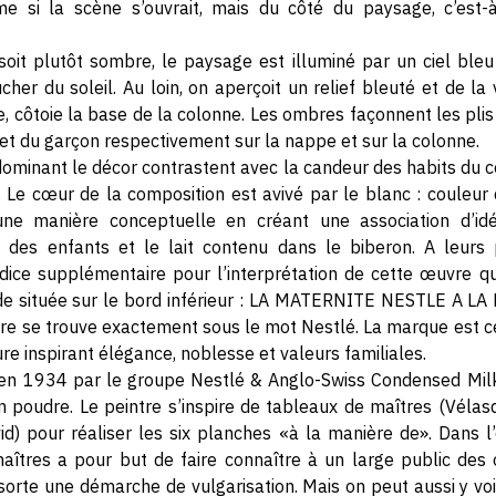
e si la scène s’ouvrait, mais du côté du paysage, c’est-à-
 soit plutôt sombre, le paysage est illuminé par un ciel bleu
her du soleil. Au loin, on aperçoit un relief bleuté et de la 
, côtoie la base de la colonne. Les ombres façonnent les plis
 et du garçon respectivement sur la nappe et sur la colonne.
ominant le décor contrastent avec la candeur des habits du c
Le cœur de la composition est avivé par le blanc : couleur du
une manière conceptuelle en créant une association d’idé
ce des enfants et le lait contenu dans le biberon. A leurs 
ndice supplémentaire pour l’interprétation de cette œuvre qu
ende située sur le bord inférieur : LA MATERNITE NESTLE A 
re se trouve exactement sous le mot Nestlé. La marque est c
ure inspirant élégance, noblesse et valeurs familiales.
é en 1934 par le groupe Nestlé & Anglo-Swiss Condensed Milk
 en poudre. Le peintre s’inspire de tableaux de maîtres (Vélas
d) pour réaliser les six planches «à la manière de». Dans l’es
îtres a pour but de faire connaître à un large public des 
orte une démarche de vulgarisation. Mais on peut aussi y voir