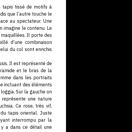
n tapis tissé de motifs à
dis que l’autre touche le
 face au spectateur. Une
on imagine le contenu. Le
 maquillées. Il porte des
illé d’une combinaison
lui du col sont enrichis
sis. Il est représenté de
yramide et le bras de la
comme dans les portraits
ace incluant des éléments
 loggia. Sur la gauche on
e représente une nature
hsia. Ce rose, très vif,
du tapis oriental. Juste
oyant interrompu par la
l y a dans ce détail une