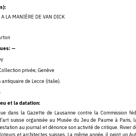
s):
 A LA MANIÈRE DE VAN DICK
arton
ues: —
ey
Collection privée, Genève
 antiquaire de Lecce (italie).
4
eu et la datation:
que dans la Gazette de Lausanne contre la Commission féd
d’art suisse organisée au Musée du Jeu de Paume à Paris, l
tation au journal et dénonce son activité de critique. Rivier 
lpteurs et architectes suisses. La même année, il peint un Au