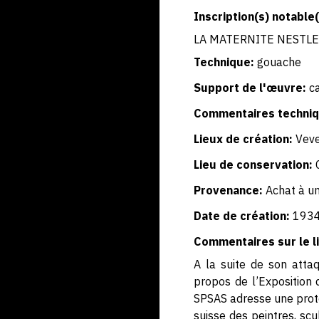
Inscription(s) notable(
LA MATERNITE NESTLE
Technique:
gouache
Support de l'œuvre:
c
Commentaires techniq
Lieux de création:
Vev
Lieu de conservation:
Provenance:
Achat à un
Date de création:
193
Commentaires sur le li
A la suite de son atta
propos de l’Exposition 
SPSAS adresse une protes
suisse des peintres, scu