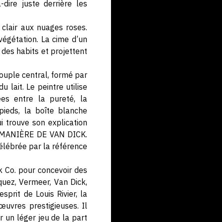
dire juste derrière les
 clair aux nuages roses.
végétation. La cime d’un
 des habits et projettent
ouple central, formé par
 lait. Le peintre utilise
es entre la pureté, la
pieds, la boîte blanche
i trouve son explication
LA MANIÈRE DE VAN DICK.
élébrée par la référence
 Co. pour concevoir des
quez, Vermeer, Van Dick,
prit de Louis Rivier, la
œuvres prestigieuses. Il
 un léger jeu de la part