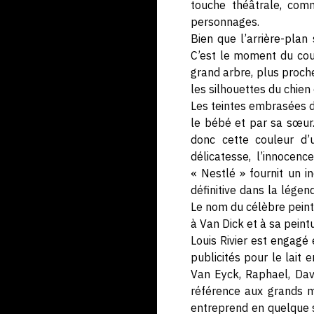
touche théâtrale, comm
personnages.
Bien que l’arrière-plan
C’est le moment du couc
grand arbre, plus proche
les silhouettes du chien
Les teintes embrasées d
le bébé et par sa sœur. 
donc cette couleur d’
délicatesse, l’innocen
« Nestlé » fournit un i
définitive dans la lég
Le nom du célèbre peint
à Van Dick et à sa peint
Louis Rivier est engag
publicités pour le lait
Van Eyck, Raphael, Davi
référence aux grands ma
entreprend en quelque s