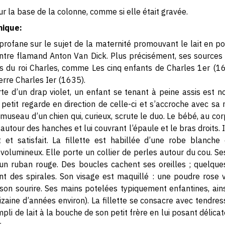
ur la base de la colonne, comme si elle était gravée.
hique:
e profane sur le sujet de la maternité promouvant le lait en po
eintre flamand Anton Van Dick. Plus précisément, ses sources f
ts du roi Charles, comme Les cinq enfants de Charles 1er (163
terre Charles Ier (1635).
te d’un drap violet, un enfant se tenant à peine assis est n
 Le petit regarde en direction de celle-ci et s’accroche avec s
 museau d’un chien qui, curieux, scrute le duo. Le bébé, au cor
autour des hanches et lui couvrant l’épaule et le bras droits. 
nt et satisfait. La fillette est habillée d’une robe blanc
volumineux. Elle porte un collier de perles autour du cou. S
 un ruban rouge. Des boucles cachent ses oreilles ; quelqu
t des spirales. Son visage est maquillé : une poudre rose v
 son sourire. Ses mains potelées typiquement enfantines, ains
izaine d’années environ). La fillette se consacre avec tendres
mpli de lait à la bouche de son petit frère en lui posant délic
.