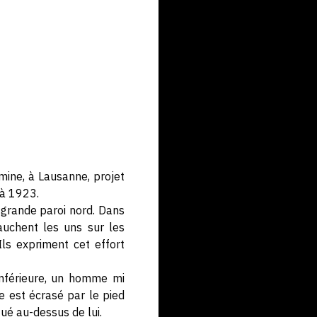
mine, à Lausanne, projet
 à 1923.
a grande paroi nord. Dans
auchent les uns sur les
Ils expriment cet effort
 inférieure, un homme mi
re est écrasé par le pied
ué au-dessus de lui.