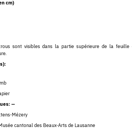
en cm)
rous sont visibles dans la partie supérieure de la feuill
ure.
s):
omb
apier
ues: —
xtens-Mézery
Musée cantonal des Beaux-Arts de Lausanne