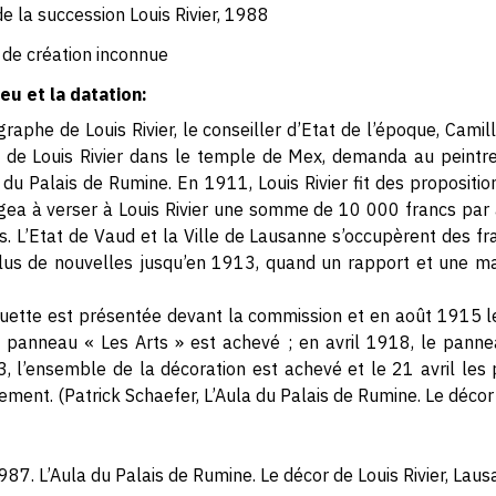
e la succession Louis Rivier, 1988
 de création inconnue
eu et la datation:
raphe de Louis Rivier, le conseiller d’Etat de l’époque, Cami
 de Louis Rivier dans le temple de Mex, demanda au peintre,
 du Palais de Rumine. En 1911, Louis Rivier fit des propositi
gea à verser à Louis Rivier une somme de 10 000 francs par 
s. L’Etat de Vaud et la Ville de Lausanne s’occupèrent des fr
t plus de nouvelles jusqu’en 1913, quand un rapport et une m
quette est présentée devant la commission et en août 1915 
 panneau « Les Arts » est achevé ; en avril 1918, le panne
3, l’ensemble de la décoration est achevé et le 21 avril les p
ement. (Patrick Schaefer, L’Aula du Palais de Rumine. Le décor d
7. L’Aula du Palais de Rumine. Le décor de Louis Rivier, Laus