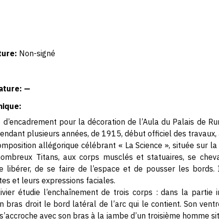
ture:
Non-signé
ature: —
hique:
 d’encadrement pour la décoration de l’Aula du Palais de Ru
pendant plusieurs années, de 1915, début officiel des travaux,
omposition allégorique célébrant « La Science », située sur l
nombreux Titans, aux corps musclés et statuaires, se chev
se libérer, de se faire de l’espace et de pousser les bords. 
es et leurs expressions faciales.
ivier étudie l’enchaînement de trois corps : dans la partie
bras droit le bord latéral de l’arc qui le contient. Son vent
 s’accroche avec son bras à la jambe d’un troisième homme sit