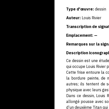
Type d'œuvre:
dessin
Auteur:
Louis Rivier
Transcription de signa
Emplacement: —
Remarques sur la sign
Description iconograp
Ce dessin est une étude
qui occupe Louis Rivier 
Cette frise entoure la c
la bordure peinte, de 
autres; ils tentent de 
physique avec leurs gest
Dans ce dessin, Louis R
allongé pousse avec son 
d’un deuxième Titan qui