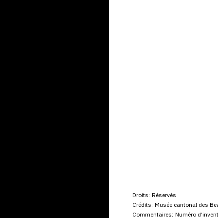
Droits:
Réservés
Crédits:
Musée cantonal des Be
Commentaires:
Numéro d’invent