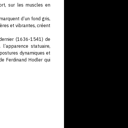
ort, sur les muscles en
émarquent d’un fond gris,
ères et vibrantes, créent
 dernier (1636-1541) de
l’apparence statuaire,
s postures dynamiques et
e Ferdinand Hodler qui