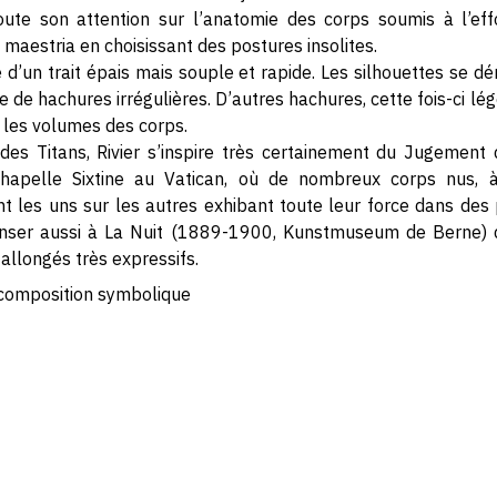
oute son attention sur l’anatomie des corps soumis à l’eff
e maestria en choisissant des postures insolites.
 d’un trait épais mais souple et rapide. Les silhouettes se d
e de hachures irrégulières. D’autres hachures, cette fois-ci lég
 les volumes des corps.
 des Titans, Rivier s’inspire très certainement du Jugement
hapelle Sixtine au Vatican, où de nombreux corps nus, à 
nt les uns sur les autres exhibant toute leur force dans de
nser aussi à La Nuit (1889-1900, Kunstmuseum de Berne) d
allongés très expressifs.
composition symbolique