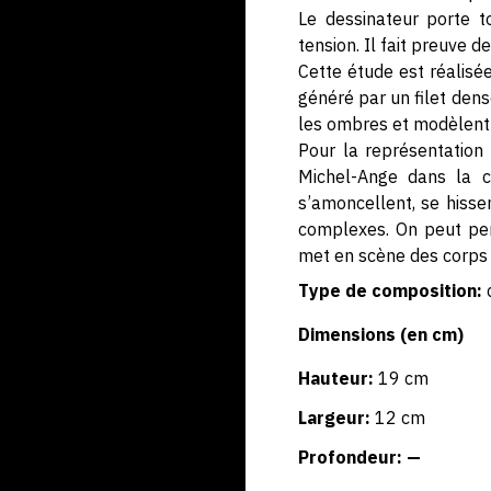
Le dessinateur porte t
tension. Il fait preuve d
Cette étude est réalisée
généré par un filet dens
les ombres et modèlent
Pour la représentation
Michel-Ange dans la c
s’amoncellent, se hisse
complexes. On peut pe
met en scène des corps 
Type de composition:
Dimensions (en cm)
Hauteur:
19 cm
Largeur:
12 cm
Profondeur: —