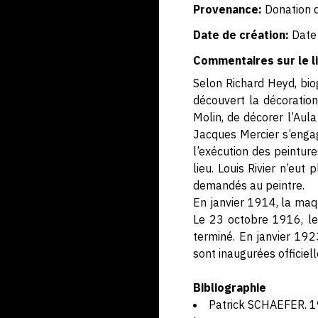
Provenance:
Donation d
Date de création:
Date
Commentaires sur le li
Selon Richard Heyd, biog
découvert la décoration
Molin, de décorer l’Aula
Jacques Mercier s’enga
l’exécution des peinture
lieu. Louis Rivier n’eu
demandés au peintre.
En janvier 1914, la ma
Le 23 octobre 1916, le
terminé. En janvier 192
sont inaugurées officiell
Bibliographie
Patrick SCHAEFER. 198