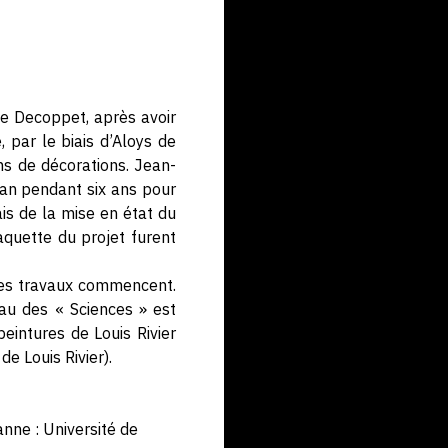
lle Decoppet, après avoir
 par le biais d’Aloys de
ons de décorations. Jean-
an pendant six ans pour
ais de la mise en état du
aquette du projet furent
les travaux commencent.
au des « Sciences » est
eintures de Louis Rivier
e Louis Rivier).
anne : Université de