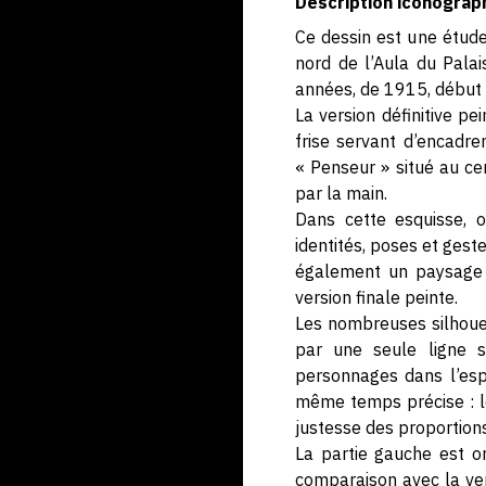
Description iconograp
Ce dessin est une étude
nord de l’Aula du Palai
années, de 1915, début o
La version définitive p
frise servant d’encadre
« Penseur » situé au c
par la main.
Dans cette esquisse, 
identités, poses et gest
également un paysage u
version finale peinte.
Les nombreuses silhouet
par une seule ligne so
personnages dans l’espa
même temps précise : le
justesse des proportions
La partie gauche est o
comparaison avec la vers