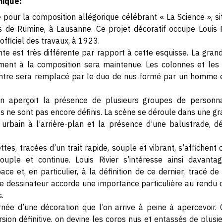
hique:
 pour la composition allégorique célébrant « La Science », si
s de Rumine, à Lausanne. Ce projet décoratif occupe Louis 
fficiel des travaux, à 1923.
einte est très différente par rapport à cette esquisse. La gra
ment à la composition sera maintenue. Les colonnes et les 
entre sera remplacé par le duo de nus formé par un homme
on aperçoit la présence de plusieurs groupes de personn
es ne sont pas encore définis. La scène se déroule dans une gr
rbain à l’arrière-plan et la présence d’une balustrade, dét
tes, tracées d’un trait rapide, souple et vibrant, s’affiche
uple et continue. Louis Rivier s’intéresse ainsi davanta
ce et, en particulier, à la définition de ce dernier, tracé d
 dessinateur accorde une importance particulière au rendu d
.
rnée d’une décoration que l’on arrive à peine à apercevoir.
ion définitive, on devine les corps nus et entassés de plusieur