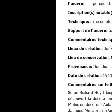
l'œuvre:
percée. Un
Inscription(s) notable(
Technique:
mine de pl
Support de l'œuvre:
p
Commentaires techniq
Lieux de création:
Jou
Lieu de conservation:
Provenance:
Donation d
Date de création:
191
Commentaires sur le li
Selon Richard Heyd, biog
découvert la décoration
Molin, de décorer l’Aula
Jacques Mercier s’enga