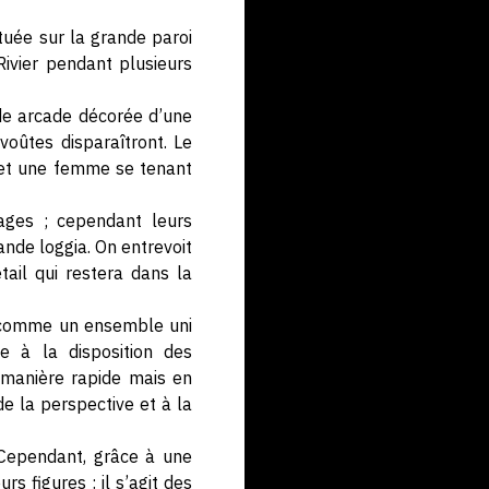
tuée sur la grande paroi
Rivier pendant plusieurs
nde arcade décorée d’une
voûtes disparaîtront. Le
 et une femme se tenant
ages ; cependant leurs
ande loggia. On entrevoit
ail qui restera dans la
nt comme un ensemble uni
ge à la disposition des
e manière rapide mais en
e la perspective et à la
 Cependant, grâce à une
s figures : il s’agit des