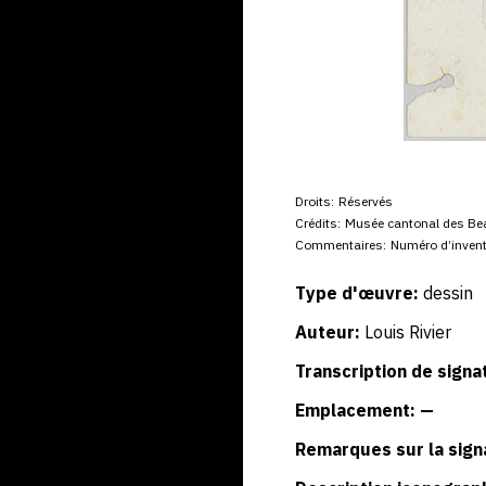
Droits:
Réservés
Crédits:
Musée cantonal des Be
Commentaires:
Numéro d’invent
Type d'œuvre:
dessin
Auteur:
Louis Rivier
Transcription de signa
Emplacement: —
Remarques sur la sign