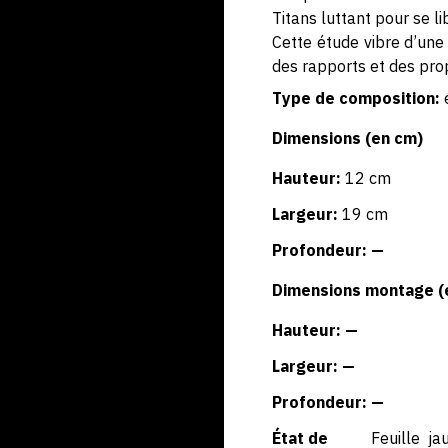
Titans luttant pour se li
Cette étude vibre d’une 
des rapports et des pro
Type de composition:
Dimensions (en cm)
Hauteur:
12 cm
Largeur:
19 cm
Profondeur: —
Dimensions montage (
Hauteur: —
Largeur: —
Profondeur: —
État de
Feuille ja