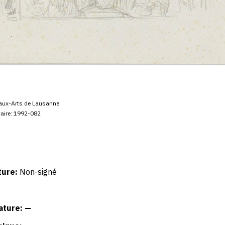
aux-Arts de Lausanne
aire: 1992-082
ture:
Non-signé
ature: —