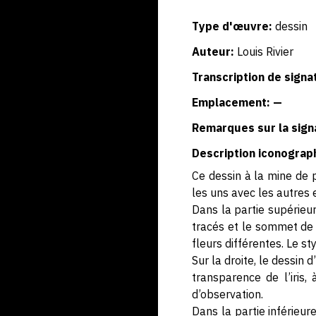
Type d'œuvre:
dessin
Auteur:
Louis Rivier
Transcription de signa
Emplacement: —
Remarques sur la sign
Description iconograp
Ce dessin à la mine de 
les uns avec les autres 
Dans la partie supérieur
tracés et le sommet de l
fleurs différentes. Le st
Sur la droite, le dessin d
transparence de l’iris,
d’observation.
Dans la partie inférieure