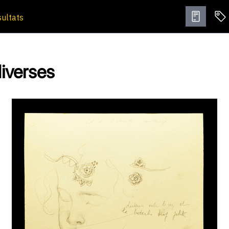
sultats
iverses