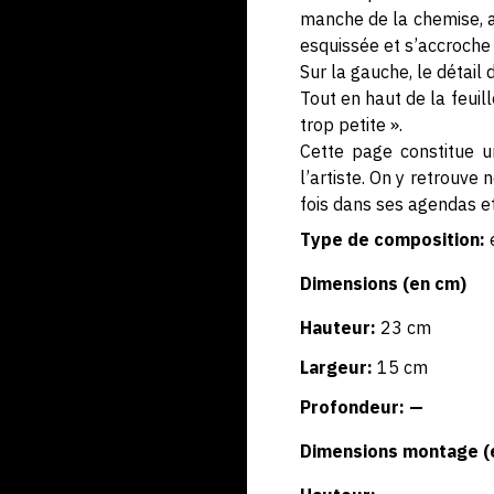
manche de la chemise, a
esquissée et s’accroche 
Sur la gauche, le détail 
Tout en haut de la feuill
trop petite ».
Cette page constitue un
l’artiste. On y retrouve
fois dans ses agendas et
Type de composition:
Dimensions (en cm)
Hauteur:
23 cm
Largeur:
15 cm
Profondeur: —
Dimensions montage (