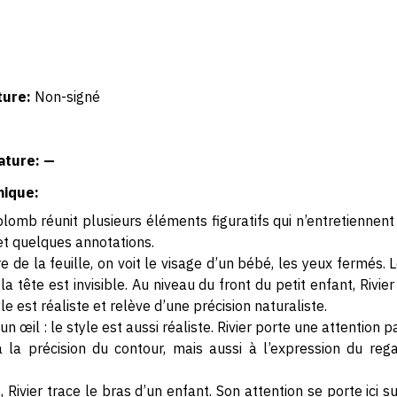
ture:
Non-signé
ature: —
hique:
plomb réunit plusieurs éléments figuratifs qui n’entretiennen
et quelques annotations.
e de la feuille, on voit le visage d’un bébé, les yeux fermés.
a tête est invisible. Au niveau du front du petit enfant, Rivi
yle est réaliste et relève d’une précision naturaliste.
’un œil : le style est aussi réaliste. Rivier porte une attention 
 à la précision du contour, mais aussi à l’expression du regar
, Rivier trace le bras d’un enfant. Son attention se porte ici s