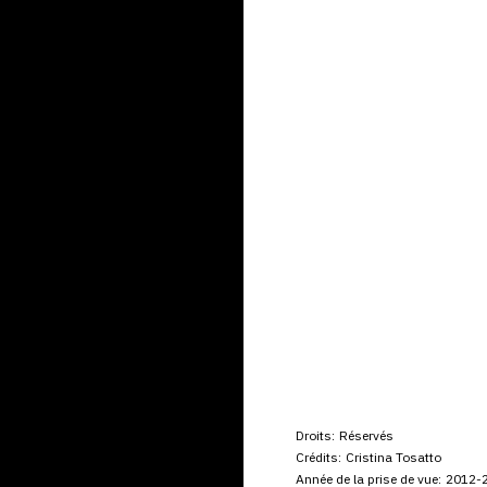
Droits:
Réservés
Crédits:
Cristina Tosatto
Année de la prise de vue:
2012-