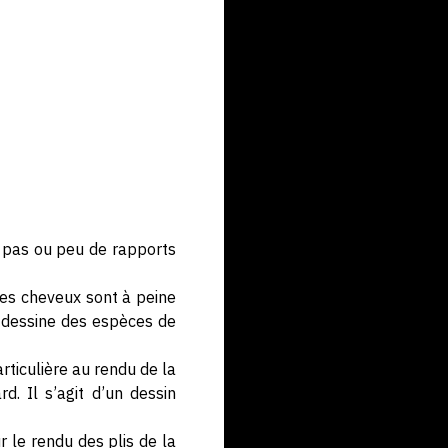
t pas ou peu de rapports
 Les cheveux sont à peine
er dessine des espèces de
particulière au rendu de la
d. Il s’agit d’un dessin
ur le rendu des plis de la