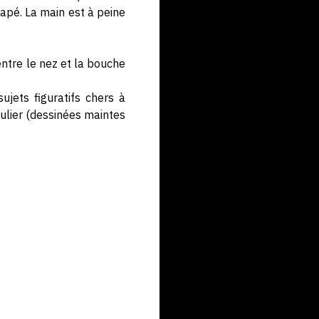
apé. La main est à peine
 entre le nez et la bouche
ujets figuratifs chers à
culier (dessinées maintes