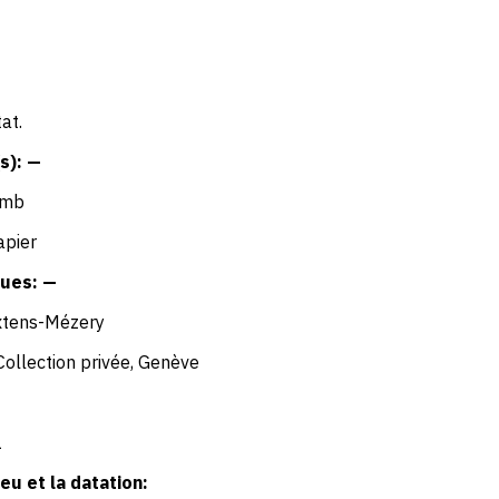
at.
s): —
omb
apier
ues: —
xtens-Mézery
Collection privée, Genève
1
eu et la datation: