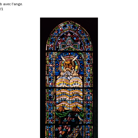
b avec l'ange.
/1