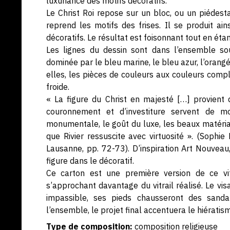
luxuriance des motifs décoratifs.
Le Christ Roi repose sur un bloc, ou un piédesta
reprend les motifs des frises. Il se produit ai
décoratifs. Le résultat est foisonnant tout en étant
Les lignes du dessin sont dans l’ensemble s
dominée par le bleu marine, le bleu azur, l’orang
elles, les pièces de couleurs aux couleurs comp
froide.
« La figure du Christ en majesté […] provient 
couronnement et d’investiture servent de mo
monumentale, le goût du luxe, les beaux matériau
que Rivier ressuscite avec virtuosité ». (Sophi
Lausanne, pp. 72-73). D’inspiration Art Nouveau
figure dans le décoratif.
Ce carton est une première version de ce vitr
s’approchant davantage du vitrail réalisé. Le vi
impassible, ses pieds chausseront des sandal
l’ensemble, le projet final accentuera le hiératis
Type de composition:
composition religieuse