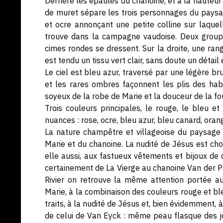
Derrière les épaules du chanoine, et à la hauteur
de muret sépare les trois personnages du paysage
et ocre annonçant une petite colline sur laquel
trouve dans la campagne vaudoise. Deux groupe
cimes rondes se dressent. Sur la droite, une ran
est tendu un tissu vert clair, sans doute un déta
Le ciel est bleu azur, traversé par une légère b
et les rares ombres façonnent les plis des habi
soyeux de la robe de Marie et la douceur de la fo
Trois couleurs principales, le rouge, le bleu 
nuances : rose, ocre, bleu azur, bleu canard, oran
La nature champêtre et villageoise du paysage 
Marie et du chanoine. La nudité de Jésus est choi
elle aussi, aux fastueux vêtements et bijoux de d
certainement de La Vierge au chanoine Van der 
Rivier on retrouve la même attention portée a
Marie, à la combinaison des couleurs rouge et ble
traits, à la nudité de Jésus et, bien évidemment, 
de celui de Van Eyck : même peau flasque des j