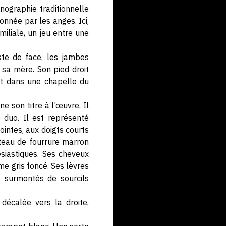
nographie traditionnelle
onnée par les anges. Ici,
miliale, un jeu entre une
ste de face, les jambes
 sa mère. Son pied droit
int dans une chapelle du
 son titre à l’œuvre. Il
e duo. Il est représenté
jointes, aux doigts courts
nteau de fourrure marron
ésiastiques. Ses cheveux
me gris foncé. Ses lèvres
t surmontés de sourcils
 décalée vers la droite,