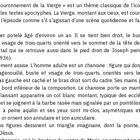
ouronnement de la Vierge » est un thème classique de l’ico
 les textes apocryphes. La Vierge, montant aux cieux, est cour
e l’épisode comme s’il s’agissait d’une scène quotidienne et fa
t potelé âgé d’environ un an. Il se tient bien droit, le bu
 visage de trois-quarts orienté vers le sommet de la tête de
étail qui se retrouve aussi dans le pied droit de Joseph pe
1936).
ment assise. L’homme adulte est un chanoine : figure qui donne
genouillé, buste et visage de trois-quarts, orientés vers l
ras gauche est caché et le bras droit sort du cadre. Ses mains 
u bord inférieur de la composition. Le chanoine porte un ma
laissant apparaitre un col blanc montant, typique des eccl
et se joignent à la barbe rasée mais signalée par un pointillis
 à peine aquilin et ses yeux sont mi-clos, asymétriques e
or ornent son annulaire et son auriculaire.
is figures dessinent un triangle imaginaire, dont la pointe,
 Jésus.