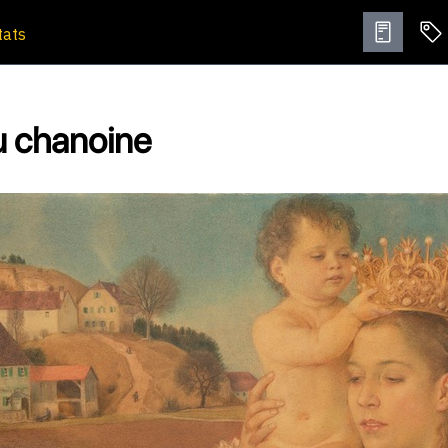
tats
u chanoine