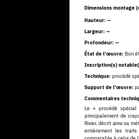
Dimensions montage (
Hauteur: —
Largeur: —
Profondeur: —
État de l'œuvre:
Bon ét
Inscription(s) notable(
Technique:
procédé spé
Support de l'œuvre:
p
Commentaires techniq
Le « procédé spécial 
principalement de crayo
Rivier, décrit ainsi sa m
entièrement les trait
comparable à celui de la