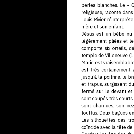
perles blanches. Le « C
religieuse, raconté dans
Louis Rivier réinterprèt
mère et son enfant.
Jésus est un bébé nu e
légèrement pliées et le
comporte six orteils, d
temple de Villeneuve (
Marie est vraisemblable
est très certainement a
jusqu’à la poitrine, le b
et trapus, surgissent d
fermé sur le devant et 
sont coupés très courts 
sont charnues, son nez
touffus. Deux bagues en 
Les silhouettes des tro
coïncide avec la tête de