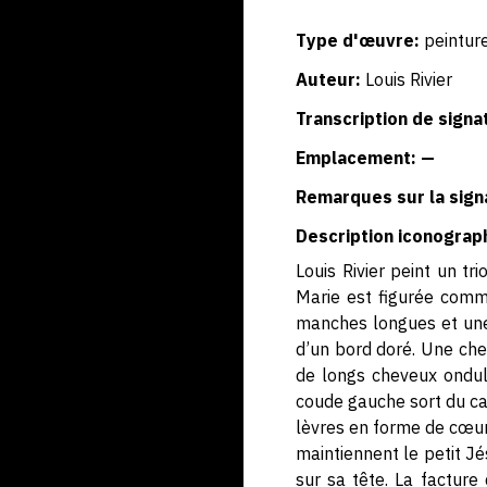
Type d'œuvre:
peintur
Auteur:
Louis Rivier
Transcription de signa
Emplacement: —
Remarques sur la sign
Description iconograp
Louis Rivier peint un t
Marie est figurée com
manches longues et une
d’un bord doré. Une che
de longs cheveux ondulé
coude gauche sort du cadr
lèvres en forme de cœur,
maintiennent le petit Jé
sur sa tête. La facture