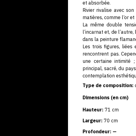
et absorbée.
Rivier rivalise avec so
matières, comme l’or et 
La même double tension
l’incarnat et, de l’autre
dans la peinture flamand
Les trois figures, liées
rencontrent pas. Cepend
une certaine intimité
principal, sacré, du pa
contemplation esthétique
Type de composition:
Dimensions (en cm)
Hauteur:
71 cm
Largeur:
70 cm
Profondeur: —