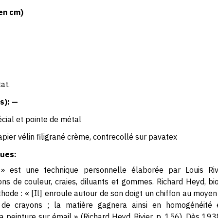
en cm)
at.
s): —
cial et pointe de métal
apier vélin filigrané crème, contrecollé sur pavatex
ues:
» est une technique personnelle élaborée par Louis Rivi
ns de couleur, craies, diluants et gommes. Richard Heyd, bio
éthode : « [Il] enroule autour de son doigt un chiffon au moyen 
s de crayons ; la matière gagnera ainsi en homogénéité 
 peinture sur émail » (Richard Heyd, Rivier, p. 156). Dès 1938