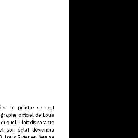
er. Le peintre se sert
graphe officiel de Louis
duquel il fait disparaitre
et son éclat deviendra
, Louis Rivier en fera sa