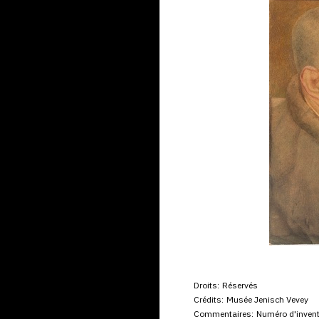
Droits:
Réservés
Crédits:
Musée Jenisch Vevey
Commentaires:
Numéro d'invent