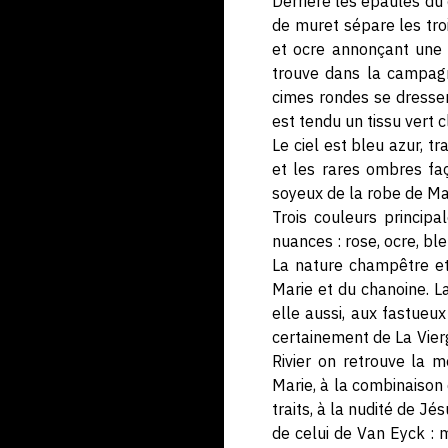
Derrière les épaules du 
de muret sépare les tro
et ocre annonçant une p
trouve dans la campagn
cimes rondes se dressen
est tendu un tissu vert 
Le ciel est bleu azur, 
et les rares ombres faç
soyeux de la robe de Mar
Trois couleurs principa
nuances : rose, ocre, bl
La nature champêtre et
Marie et du chanoine. La
elle aussi, aux fastueux
certainement de La Vie
Rivier on retrouve la 
Marie, à la combinaison 
traits, à la nudité de J
de celui de Van Eyck :