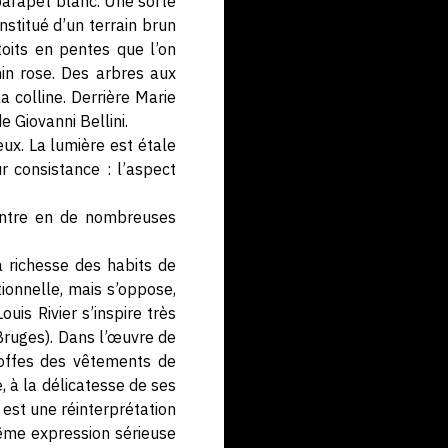
 parapet blanc. Une sorte
stitué d’un terrain brun
toits en pentes que l’on
in rose. Des arbres aux
 colline. Derrière Marie
 Giovanni Bellini.
ux. La lumière est étale
r consistance : l’aspect
peintre en de nombreuses
 richesse des habits de
tionnelle, mais s’oppose,
uis Rivier s’inspire très
ruges). Dans l’œuvre de
toffes des vêtements de
, à la délicatesse de ses
 est une réinterprétation
ême expression sérieuse