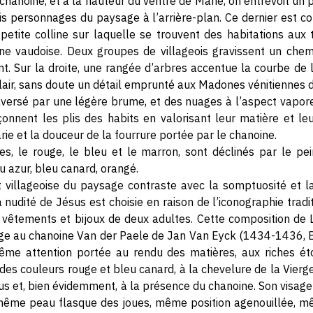
chanoine, et à la hauteur du ventre de Marie, on entrevoit un
is personnages du paysage à l’arrière-plan. Ce dernier est con
etite colline sur laquelle se trouvent des habitations aux 
e vaudoise. Deux groupes de villageois gravissent un chem
t. Sur la droite, une rangée d’arbres accentue la courbe de la
clair, sans doute un détail emprunté aux Madones vénitiennes de
traversé par une légère brume, et des nuages à l’aspect vapore
onnent les plis des habits en valorisant leur matière et leu
ie et la douceur de la fourrure portée par le chanoine.
les, le rouge, le bleu et le marron, sont déclinés par le 
eu azur, bleu canard, orangé.
 villageoise du paysage contraste avec la somptuosité et la
 nudité de Jésus est choisie en raison de l’iconographie tradi
 vêtements et bijoux de deux adultes. Cette composition de Lo
rge au chanoine Van der Paele de Jan Van Eyck (1434-1436, B
même attention portée au rendu des matières, aux riches é
des couleurs rouge et bleu canard, à la chevelure de la Vierge
ésus et, bien évidemment, à la présence du chanoine. Son visage
 même peau flasque des joues, même position agenouillée, m