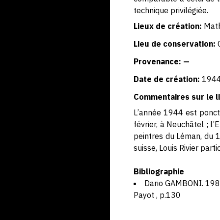
technique privilégiée.
Lieux de création:
Mat
Lieu de conservation:
Provenance: —
Date de création:
194
Commentaires sur le li
L’année 1944 est ponctu
février, à Neuchâtel ; l’
peintres du Léman, du 
suisse, Louis Rivier par
Bibliographie
Dario GAMBONI. 1985.
Payot , p.130