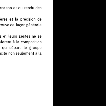
arnation et du rendu des
ères et la précision de
retrouve de façon générale
rds et leurs gestes ne se
nfèrent à la composition
t qui sépare le groupe
ncite non seulement à la