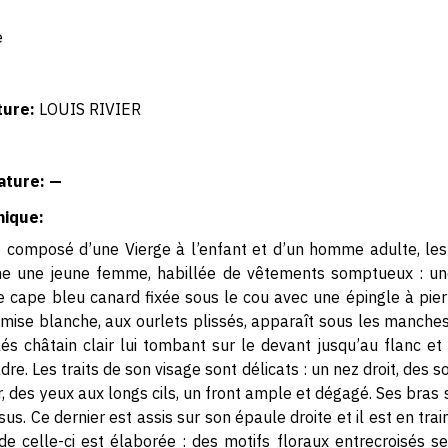
e
ture:
LOUIS RIVIER
ature: —
hique:
rio composé d’une Vierge à l’enfant et d’un homme adulte, les 
me une jeune femme, habillée de vêtements somptueux : un
 cape bleu canard fixée sous le cou avec une épingle à pie
mise blanche, aux ourlets plissés, apparaît sous les manches
s châtain clair lui tombant sur le devant jusqu’au flanc et 
e. Les traits de son visage sont délicats : un nez droit, des s
 des yeux aux longs cils, un front ample et dégagé. Ses bras so
sus. Ce dernier est assis sur son épaule droite et il est en tr
 de celle-ci est élaborée : des motifs floraux entrecroisés 