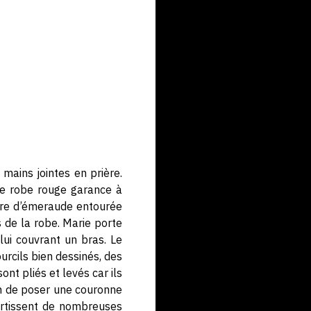
mains jointes en prière.
e robe rouge garance à
rre d’émeraude entourée
 de la robe. Marie porte
lui couvrant un bras. Le
ourcils bien dessinés, des
nt pliés et levés car ils
ain de poser une couronne
sertissent de nombreuses