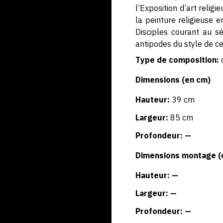
l’Exposition d’art relig
la peinture religieuse e
Disciples courant au s
antipodes du style de ce
Type de composition:
Dimensions (en cm)
Hauteur:
39 cm
Largeur:
85 cm
Profondeur: —
Dimensions montage (
Hauteur: —
Largeur: —
Profondeur: —