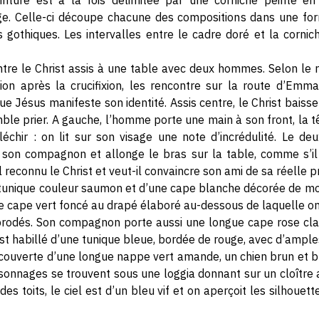
nture est à la fois délimitée par une corniche peinte en
e. Celle-ci découpe chacune des compositions dans une for
gothiques. Les intervalles entre le cadre doré et la corni
re le Christ assis à une table avec deux hommes. Selon le réc
on après la crucifixion, les rencontre sur la route d’Emmaü
 Jésus manifeste son identité. Assis centre, le Christ baisse
mble prier. A gauche, l’homme porte une main à son front, la
léchir : on lit sur son visage une note d’incrédulité. Le deux
son compagnon et allonge le bras sur la table, comme s’il v
il reconnu le Christ et veut-il convaincre son ami de sa réelle 
 tunique couleur saumon et d’une cape blanche décorée de moti
 cape vert foncé au drapé élaboré au-dessous de laquelle on
 brodés. Son compagnon porte aussi une longue cape rose clai
est habillé d’une tunique bleue, bordée de rouge, avec d’ampl
ecouverte d’une longue nappe vert amande, un chien brun et bl
ersonnages se trouvent sous une loggia donnant sur un cloître
es toits, le ciel est d’un bleu vif et on aperçoit les silhoue