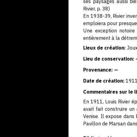
ses paysages aussi bien
Rivier, p. 38)
En 1938-39, Rivier inven
emploiera pour presque
Une exception notoire 
entièrement à la détrem
Lieux de création:
Jou
Lieu de conservation: 
Provenance: —
Date de création:
191
Commentaires sur le li
En 1911, Louis Rivier é
avait fait construire u
Venise. Il expose dans 
Pavillon de Marsan dans 