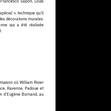
(Francesco Sapori, Louis
pécial », technique qu’il
es décorations murales.
nne qui a été réalisée
0.
maison où William Rivier
ence, Ravenne, Padoue et
ion d’Eugène Burnand, au