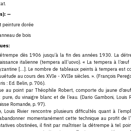
at.
s): —
 peinture dorée
anneau de bois
ues:
 détrempe dès 1906 jusqu’à la fin des années 1930. La dét
aissance italienne (tempera all’uovo). « La tempera à l’œuf it
 byzantine […]. Le nombre de tableaux peints à tempera est co
étude au cours des XVIe - XVIIe siècles. ». (François Perego
s : Ed. Belin, p. 706).
ise au point par Théophile Robert, comporte du jaune d’œuf
ix pure, du vinaigre blanc et de l’eau. (Dario Gamboni, Louis 
uisse Romande, p. 97).
, Louis Rivier rencontre plusieurs difficultés quant à l’em
abandonner momentanément cette technique au profit de l’h
tives obstinées, il finit par maîtriser la détrempe à tel point 