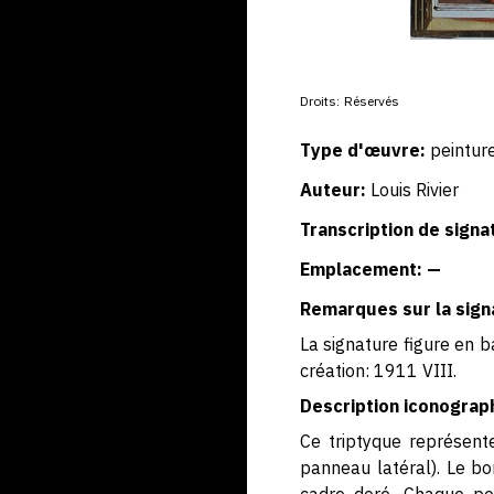
Droits:
Réservés
Type d'œuvre:
peintur
Auteur:
Louis Rivier
Transcription de signa
Emplacement: —
Remarques sur la sign
La signature figure en 
création: 1911 VIII.
Description iconograp
Ce triptyque représent
panneau latéral). Le b