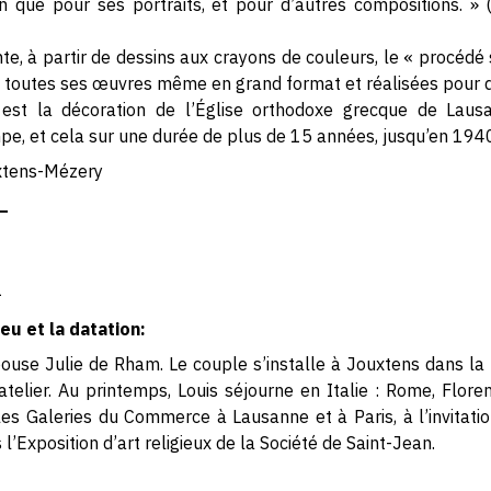
 que pour ses portraits, et pour d’autres compositions. » 
te, à partir de dessins aux crayons de couleurs, le « procédé s
 toutes ses œuvres même en grand format et réalisées pour d
est la décoration de l’Église orthodoxe grecque de Lausa
pe, et cela sur une durée de plus de 15 années, jusqu’en 194
xtens-Mézery
—
1
eu et la datation:
pouse Julie de Rham. Le couple s’installe à Jouxtens dans la 
n atelier. Au printemps, Louis séjourne en Italie : Rome, Flor
les Galeries du Commerce à Lausanne et à Paris, à l’invitat
l’Exposition d’art religieux de la Société de Saint-Jean.