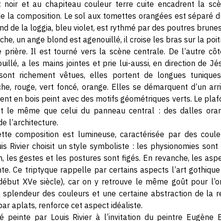
 noir et au chapiteau couleur terre cuite encadrent la sc
de la composition. Le sol aux tomettes orangées est séparé d
nd de la loggia, bleu violet, est rythmé par des poutres brunes
e, un ange blond est agenouillé, il croise les bras sur la poit
prière. Il est tourné vers la scène centrale. De l’autre c
llé, a les mains jointes et prie lui-aussi, en direction de Jé
sont richement vêtues, elles portent de longues tuniques
ache, rouge, vert foncé, orange. Elles se démarquent d’un a
ent en bois peint avec des motifs géométriques verts. Le plaf
st le même que celui du panneau central : des dalles oran
e l’architecture.
te composition est lumineuse, caractérisée par des coule
is Rivier choisit un style symboliste : les physionomies sont 
, les gestes et les postures sont figés. En revanche, les asp
te. Ce triptyque rappelle par certains aspects l’art gothique 
 début XVe siècle), car on y retrouve le même goût pour l’o
a splendeur des couleurs et une certaine abstraction de la ré
ar aplats, renforce cet aspect idéaliste.
é peinte par Louis Rivier à l’invitation du peintre Eugène 