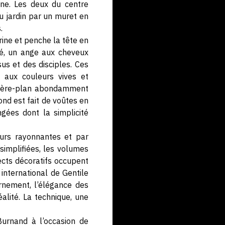
ène. Les deux du centre
u jardin par un muret en
.
rine et penche la tête en
ôté, un ange aux cheveux
sus et des disciples. Ces
 aux couleurs vives et
rrière-plan abondamment
ond est fait de voûtes en
gées dont la simplicité
urs rayonnantes et par
simplifiées, les volumes
ects décoratifs occupent
international de Gentile
rnement, l’élégance des
alité. La technique, une
Burnand à l’occasion de