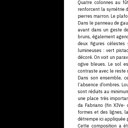
Quatre colonnes au fût
renforcent la symétrie 
pierres marron. Le plafo
Dans le panneau de gauch
avant dans un geste de 
bruns, également agenoui
deux figures célestes 
lumineuses : vert pist
décoré. On voit un parav
ogive bleues. Le sol e
contraste avec le reste d
Dans son ensemble, cet
l’absence d’ombres. Lou
sont réduits au minimum
une place très importan
da Fabriano (fin XIVe-
formes et des lignes, l
détrempe ici appliquée p
Cette composition a ét