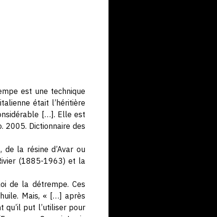
rempe est une technique
alienne était l’héritière
nsidérable […]. Elle est
. 2005. Dictionnaire des
, de la résine d’Avar ou
Rivier (1885-1963) et la
ploi de la détrempe. Ces
uile. Mais, « […] après
qu’il put l’utiliser pour