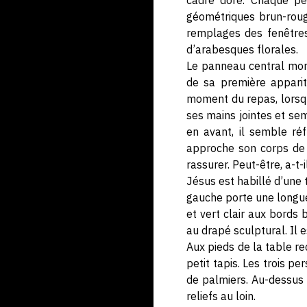
cadre doré. Chaque pei
géométriques brun-roug
remplages des fenêtres 
d’arabesques florales.
Le panneau central mont
de sa première appariti
moment du repas, lorsque
ses mains jointes et se
en avant, il semble réf
approche son corps de 
rassurer. Peut-être, a-t-
Jésus est habillé d’une
gauche porte une longue
et vert clair aux bords
au drapé sculptural. Il 
Aux pieds de la table r
petit tapis. Les trois p
de palmiers. Au-dessus d
reliefs au loin.