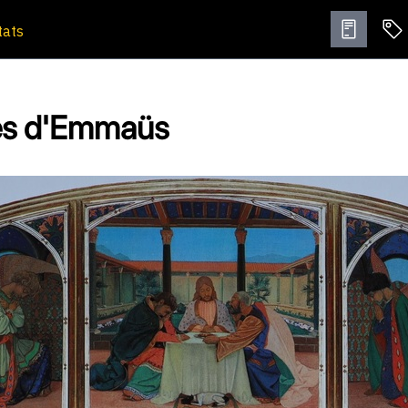
tats
les d'Emmaüs