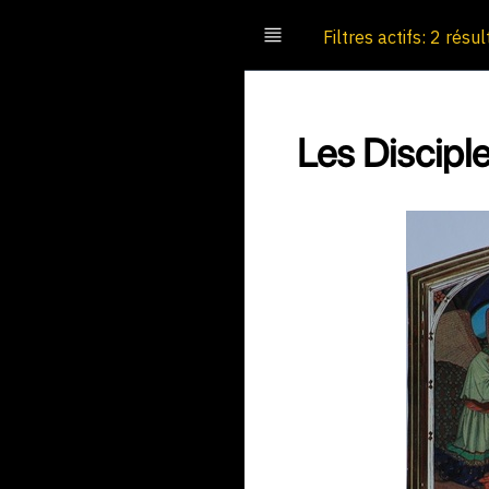
Filtres actifs: 2 résul
Les Discip