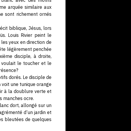
 blanc avec des motifs
me arquée similaire aux
che sont richement ornés
it biblique, Jésus, lors
s. Louis Rivier peint le
 les yeux en direction de
 tête légèrement penchée
ième disciple, à droite,
oulait le toucher et le
présence?
fs dorés. Le disciple de
 voit une tunique orange
r à la doublure verte et
es manches ocre.
anc dort, allongé sur un
 agrémenté d’un jardin et
ttes bleutées de quelques