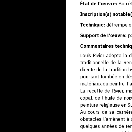
État de l'œuvre:
Bon ét
Inscription(s) notable(
Technique:
détrempe et
Support de l'œuvre:
p
Commentaires techniq
Louis Rivier adopte la
traditionnelle de la Ren
directe de la tradition
pourtant tombée en désu
matériaux du peintre, Pari
La recette de Rivier, m
copal, de l’huile de no
peinture religieuse en S
Au cours de sa carrière
obstacles l’amènent à 
quelques années de tenta