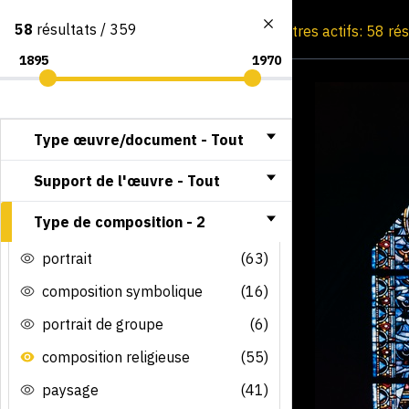
58
résultats / 359
Consultation par image
Filtres actifs: 58 ré
Type œuvre/document -
Tout
Support de l'œuvre -
Tout
Type de composition -
2
portrait
(63)
composition symbolique
(16)
portrait de groupe
(6)
composition religieuse
(55)
paysage
(41)