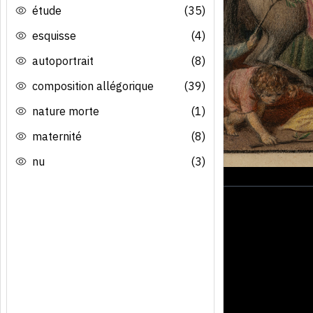
étude
(35)
esquisse
(4)
autoportrait
(8)
composition allégorique
(39)
nature morte
(1)
maternité
(8)
nu
(3)