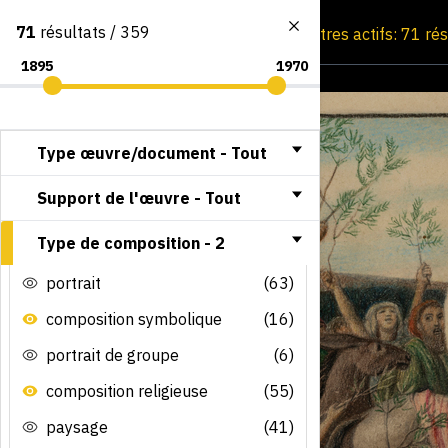
71
résultats / 359
Consultation par image
Filtres actifs: 71 ré
Type œuvre/document -
Tout
Support de l'œuvre -
Tout
Type de composition -
2
portrait
(63)
composition symbolique
(16)
portrait de groupe
(6)
composition religieuse
(55)
paysage
(41)