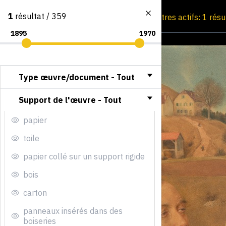
1
résultat / 359
Consultation par image
Filtres actifs: 1 résu
Type œuvre/document -
Tout
Support de l'œuvre -
Tout
papier
toile
papier collé sur un support rigide
bois
carton
panneaux insérés dans des
boiseries