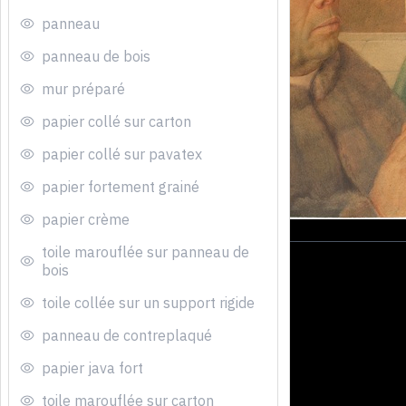
panneau
panneau de bois
mur préparé
papier collé sur carton
papier collé sur pavatex
papier fortement grainé
papier crème
toile marouflée sur panneau de
bois
toile collée sur un support rigide
panneau de contreplaqué
papier java fort
toile marouflée sur carton