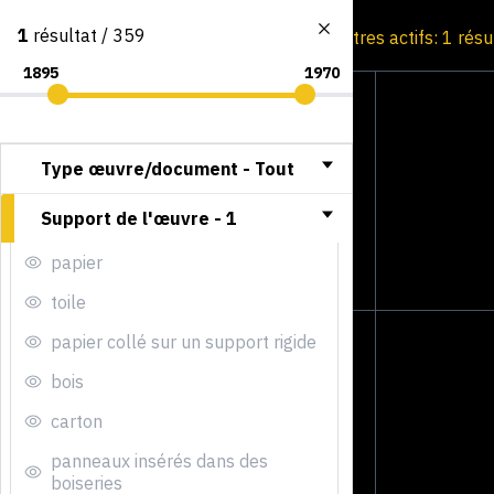
1
résultat / 359
Consultation par image
Filtres actifs: 1 résu
Type œuvre/document -
Tout
Support de l'œuvre -
1
papier
toile
papier collé sur un support rigide
bois
carton
panneaux insérés dans des
boiseries