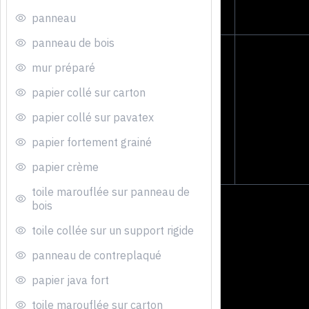
panneau
panneau de bois
mur préparé
papier collé sur carton
papier collé sur pavatex
papier fortement grainé
papier crème
toile marouflée sur panneau de
bois
toile collée sur un support rigide
panneau de contreplaqué
papier java fort
toile marouflée sur carton