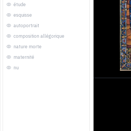
étude
esquisse
autoportrait
composition allégorique
nature morte
maternité
nu