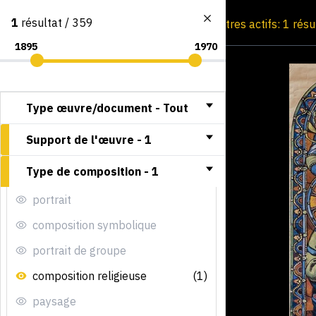
1
résultat / 359
Consultation par image
Filtres actifs: 1 résu
Type œuvre/document -
Tout
Support de l'œuvre -
1
Type de composition -
1
portrait
composition symbolique
portrait de groupe
composition religieuse
(1)
paysage