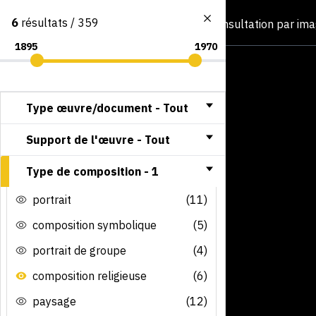
6
résultats / 359
Consultation par im
Type œuvre/document -
Tout
Support de l'œuvre -
Tout
Type de composition -
1
portrait
(11)
composition symbolique
(5)
portrait de groupe
(4)
composition religieuse
(6)
paysage
(12)