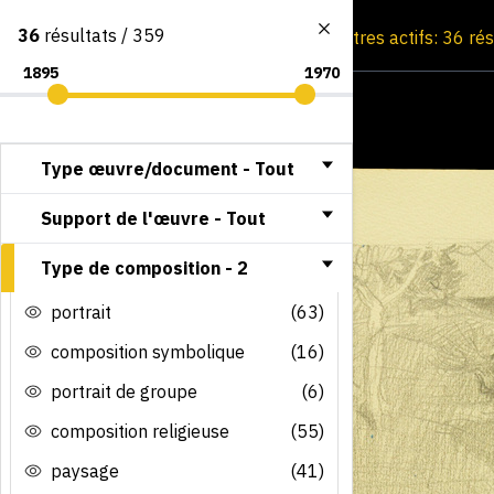
36
résultats / 359
Consultation par image
Filtres actifs: 36 ré
Type œuvre/document -
Tout
Support de l'œuvre -
Tout
Type de composition -
2
portrait
(63)
composition symbolique
(16)
portrait de groupe
(6)
composition religieuse
(55)
paysage
(41)