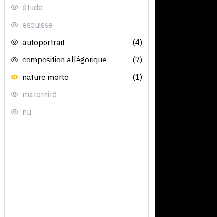
étude
esquisse
autoportrait
(4)
composition allégorique
(7)
nature morte
(1)
maternité
nu