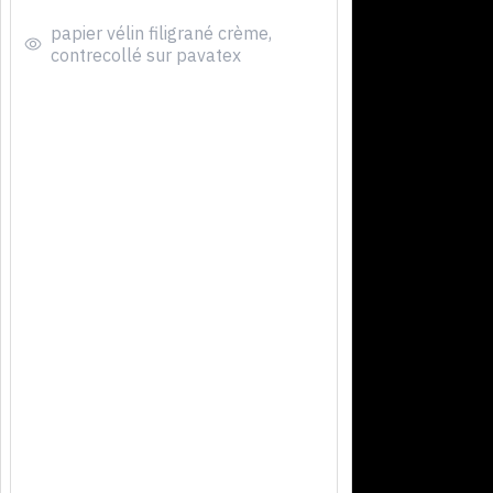
papier vélin filigrané crème,
contrecollé sur pavatex