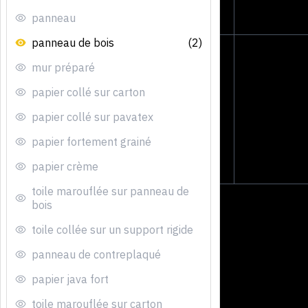
panneau
panneau de bois
(2)
mur préparé
papier collé sur carton
papier collé sur pavatex
papier fortement grainé
papier crème
toile marouflée sur panneau de
bois
toile collée sur un support rigide
panneau de contreplaqué
papier java fort
toile marouflée sur carton