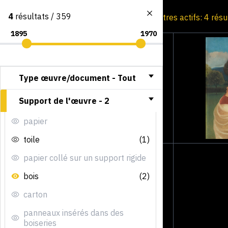
4
résultats / 359
Consultation par image
Filtres actifs: 4 rés
Type œuvre/document -
Tout
Support de l'œuvre -
2
papier
toile
(1)
papier collé sur un support rigide
bois
(2)
carton
panneaux insérés dans des
boiseries