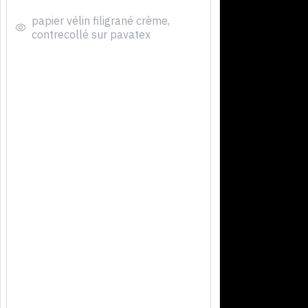
papier vélin filigrané crème,
contrecollé sur pavatex