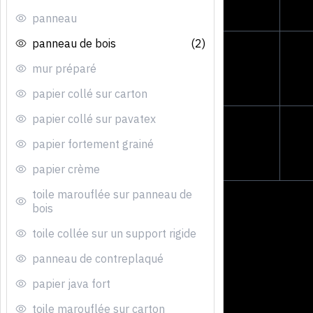
panneau
panneau de bois
(2)
mur préparé
papier collé sur carton
papier collé sur pavatex
papier fortement grainé
papier crème
toile marouflée sur panneau de
bois
toile collée sur un support rigide
panneau de contreplaqué
papier java fort
toile marouflée sur carton