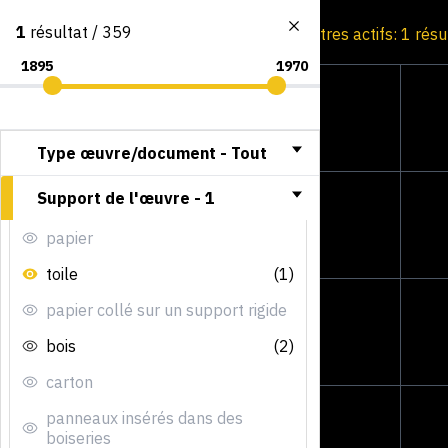
1
résultat / 359
Consultation par image
Filtres actifs: 1 résu
Type œuvre/document -
Tout
Support de l'œuvre -
1
papier
toile
(1)
papier collé sur un support rigide
bois
(2)
carton
panneaux insérés dans des
boiseries