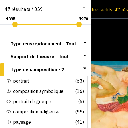
47
résultats / 359
Consultation par image
Filtres actifs: 47 ré
Type œuvre/document -
Tout
Support de l'œuvre -
Tout
Type de composition -
2
portrait
(63)
composition symbolique
(16)
portrait de groupe
(6)
composition religieuse
(55)
paysage
(41)