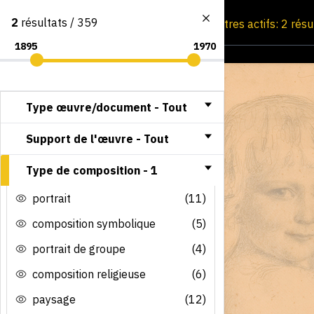
2
résultats / 359
Consultation par image
Filtres actifs: 2 rés
Type œuvre/document -
Tout
Support de l'œuvre -
Tout
Type de composition -
1
portrait
(11)
composition symbolique
(5)
portrait de groupe
(4)
composition religieuse
(6)
paysage
(12)