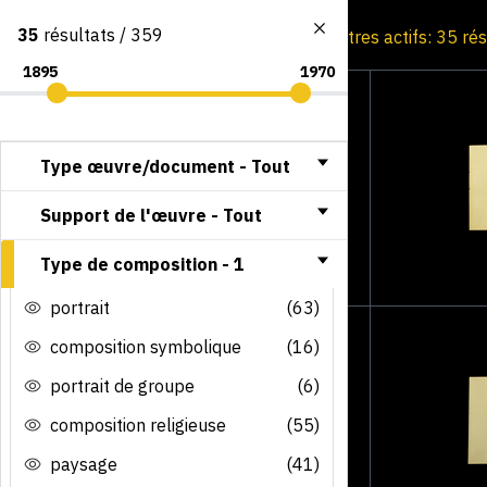
35
résultats / 359
Consultation par image
Filtres actifs: 35 ré
Type œuvre/document -
Tout
Support de l'œuvre -
Tout
Type de composition -
1
portrait
(63)
composition symbolique
(16)
portrait de groupe
(6)
composition religieuse
(55)
paysage
(41)