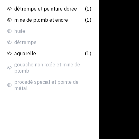
détrempe et peinture dorée
(1)
mine de plomb et encre
(1)
huile
détrempe
aquarelle
(1)
gouache non fixée et mine de
plomb
procédé spécial et pointe de
métal