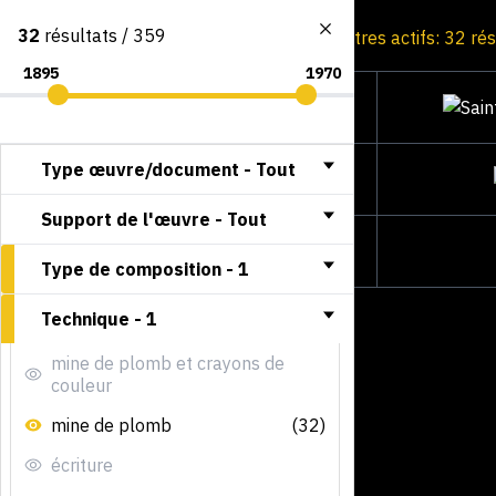
32
résultats / 359
Consultation par image
Filtres actifs: 32 ré
Type œuvre/document -
Tout
Support de l'œuvre -
Tout
Type de composition -
1
Technique -
1
mine de plomb et crayons de
couleur
mine de plomb
(32)
écriture