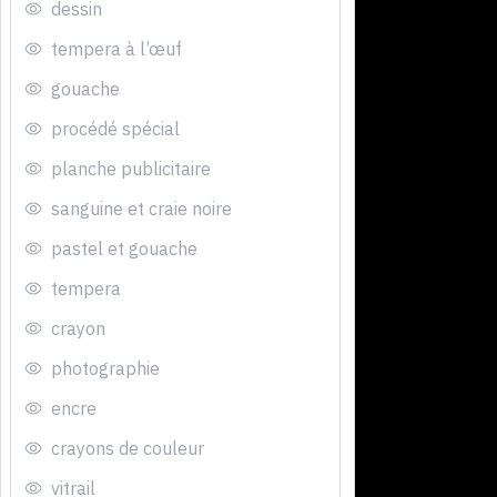
dessin
tempera à l’œuf
gouache
procédé spécial
planche publicitaire
sanguine et craie noire
pastel et gouache
tempera
crayon
photographie
encre
crayons de couleur
vitrail