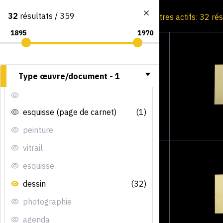
32
résultats / 359
Consultation par image
Filtres actifs: 32 ré
Type œuvre/document -
1
esquisse (page de carnet)
(1)
peinture
vitrail
esquisse
dessin
(32)
photographie
agenda