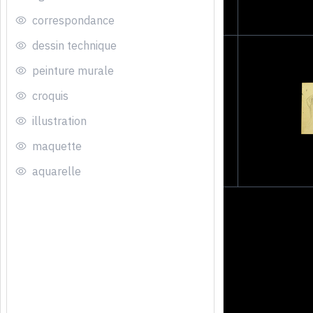
correspondance
dessin technique
peinture murale
croquis
illustration
maquette
aquarelle