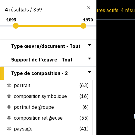
4
résultats / 359
Consultation par image
Filtres actifs: 4 rés
Type œuvre/document -
Tout
Support de l'œuvre -
Tout
Type de composition -
2
portrait
(63)
composition symbolique
(16)
portrait de groupe
(6)
composition religieuse
(55)
paysage
(41)