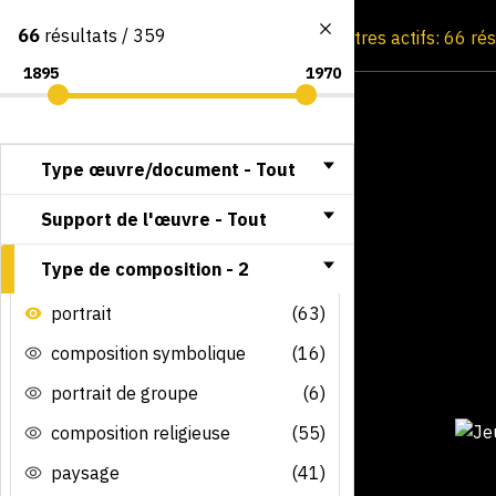
66
résultats / 359
Consultation par image
Filtres actifs: 66 ré
Type œuvre/document -
Tout
Support de l'œuvre -
Tout
Type de composition -
2
portrait
(63)
composition symbolique
(16)
portrait de groupe
(6)
composition religieuse
(55)
paysage
(41)