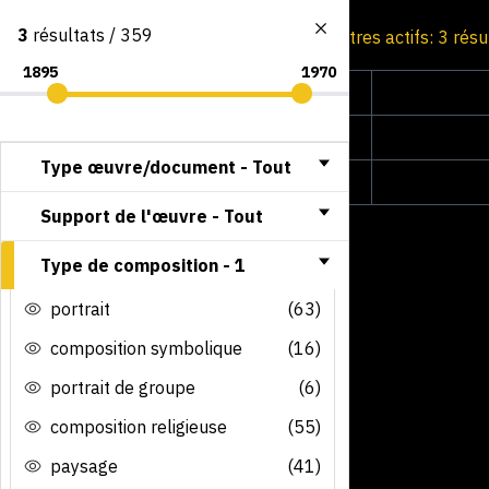
3
résultats / 359
Consultation par image
Filtres actifs: 3 rés
Type œuvre/document -
Tout
Support de l'œuvre -
Tout
Type de composition -
1
portrait
(63)
composition symbolique
(16)
portrait de groupe
(6)
composition religieuse
(55)
paysage
(41)