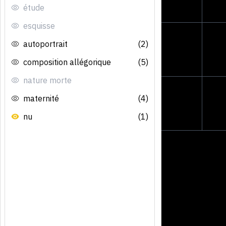
étude
esquisse
autoportrait
(2)
composition allégorique
(5)
nature morte
maternité
(4)
nu
(1)