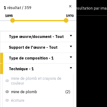
1
résultat / 359
Consultation par im
Type œuvre/document -
Tout
Support de l'œuvre -
Tout
Type de composition -
1
Technique -
1
mine de plomb et crayons de
couleur
mine de plomb
(2)
écriture