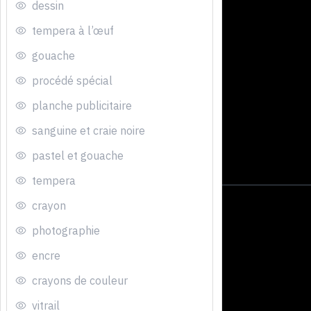
dessin
tempera à l’œuf
gouache
procédé spécial
planche publicitaire
sanguine et craie noire
pastel et gouache
tempera
crayon
photographie
encre
crayons de couleur
vitrail