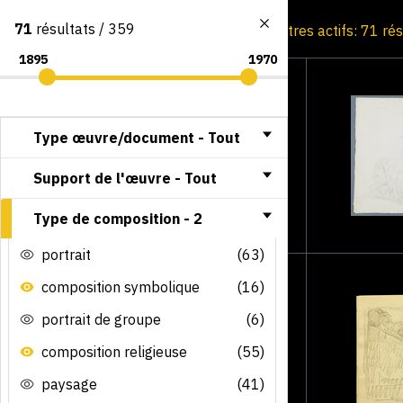
71
résultats / 359
Consultation par image
Filtres actifs: 71 ré
Type œuvre/document -
Tout
Support de l'œuvre -
Tout
Type de composition -
2
portrait
(63)
composition symbolique
(16)
portrait de groupe
(6)
composition religieuse
(55)
paysage
(41)