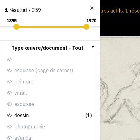
1
résultat / 359
Consultation par image
Filtres actifs: 1 résu
Type œuvre/document -
Tout
esquisse (page de carnet)
peinture
vitrail
esquisse
dessin
(1)
photographie
agenda