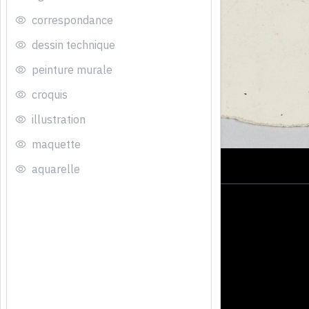
correspondance
dessin technique
peinture murale
croquis
illustration
maquette
aquarelle