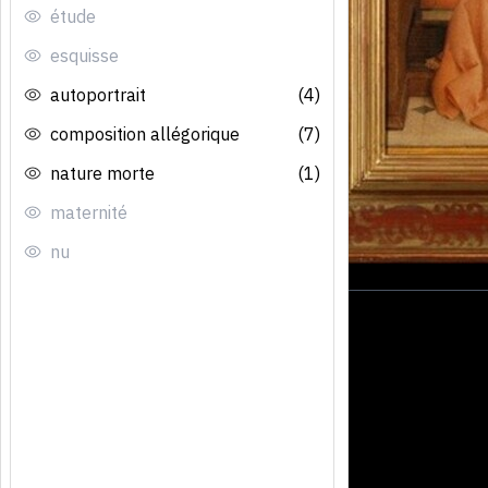
étude
esquisse
autoportrait
(4)
composition allégorique
(7)
nature morte
(1)
maternité
nu