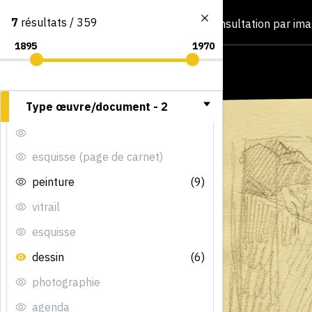
7
résultats / 359
Consultation par im
Type œuvre/document -
2
esquisse (page de carnet)
peinture
(9)
vitrail
esquisse
dessin
(6)
photographie
agenda