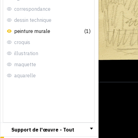
correspondance
dessin technique
peinture murale
(1)
croquis
illustration
maquette
aquarelle
Support de l'œuvre -
Tout