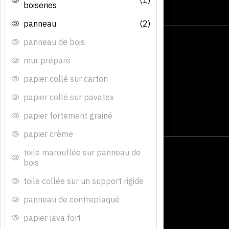
boiseries
panneau
(2)
panneau de bois
mur préparé
papier collé sur carton
papier collé sur pavatex
papier fortement grainé
papier crème
toile marouflée sur panneau de
bois
toile collée sur un support rigide
panneau de contreplaqué
papier java fort