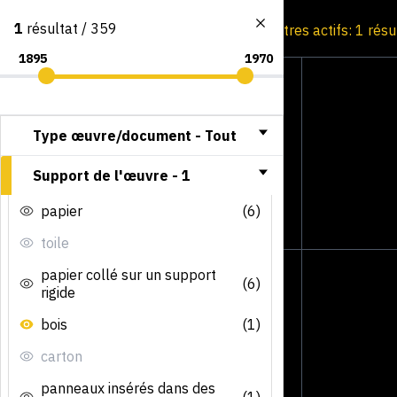
1
résultat / 359
Consultation par image
Filtres actifs: 1 résu
Type œuvre/document -
Tout
Support de l'œuvre -
1
papier
(6)
toile
papier collé sur un support
(6)
rigide
bois
(1)
carton
panneaux insérés dans des
(1)