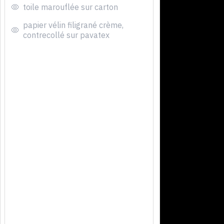
toile marouflée sur carton
papier vélin filigrané crème,
contrecollé sur pavatex