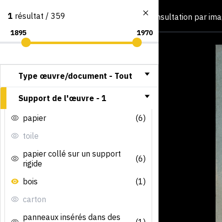
1
résultat / 359
Consultation par im
Type œuvre/document -
Tout
Support de l'œuvre -
1
papier
(6)
toile
papier collé sur un support
(6)
rigide
bois
(1)
carton
panneaux insérés dans des
(1)