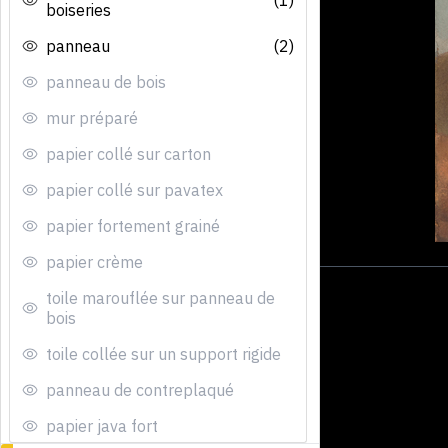
boiseries
panneau
(2)
panneau de bois
mur préparé
papier collé sur carton
papier collé sur pavatex
papier fortement grainé
papier crème
toile marouflée sur panneau de
bois
toile collée sur un support rigide
panneau de contreplaqué
papier java fort