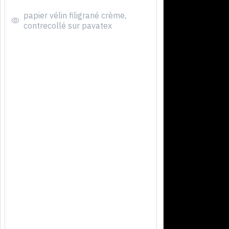
papier vélin filigrané crème,
contrecollé sur pavatex