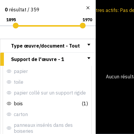
0
résultat / 359
Consultation par image
Filtres actifs: Pas d
Type œuvre/document -
Tout
Support de l'œuvre -
1
papier
Aucun résulta
toile
papier collé sur un support rigide
bois
(1)
carton
panneaux insérés dans des
boiseries