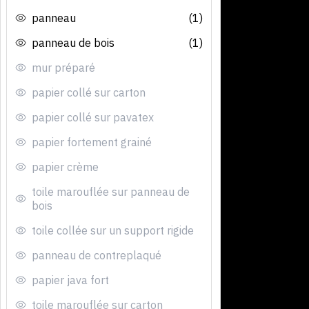
panneau
(1)
panneau de bois
(1)
mur préparé
papier collé sur carton
papier collé sur pavatex
papier fortement grainé
papier crème
toile marouflée sur panneau de
bois
toile collée sur un support rigide
panneau de contreplaqué
papier java fort
toile marouflée sur carton