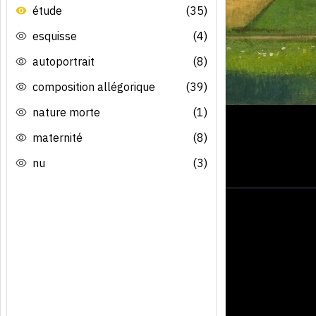
étude
(35)
esquisse
(4)
autoportrait
(8)
composition allégorique
(39)
nature morte
(1)
maternité
(8)
nu
(3)