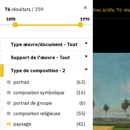
76
résultats / 359
Consultation par image
Filtres actifs: 76 ré
Type œuvre/document -
Tout
Support de l'œuvre -
Tout
Type de composition -
2
portrait
(63)
composition symbolique
(16)
portrait de groupe
(6)
composition religieuse
(55)
paysage
(41)