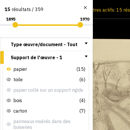
15
résultats / 359
Consultation par image
Filtres actifs: 15 ré
Type œuvre/document -
Tout
Support de l'œuvre -
1
papier
(15)
toile
(6)
papier collé sur un support rigide
bois
(4)
carton
(7)
panneaux insérés dans des
boiseries