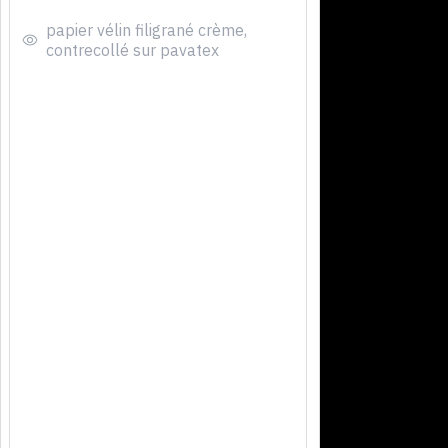
papier vélin filigrané crème,
contrecollé sur pavatex