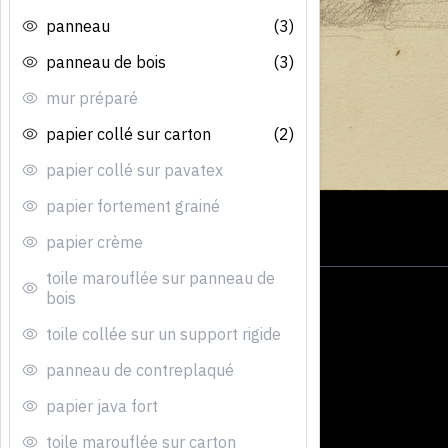
panneau
(3)
panneau de bois
(3)
mur préparé
papier collé sur carton
(2)
papier collé sur pavatex
papier fortement grainé
papier crème
toile marouflée sur panneau de
bois
toile collée sur un support rigide
panneau de contreplaqué
papier java fort
toile marouflée sur carton